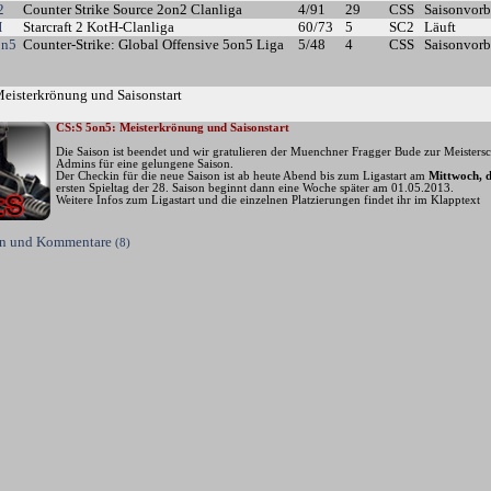
2
Counter Strike Source 2on2 Clanliga
4/91
29
CSS
Saisonvorb
H
Starcraft 2 KotH-Clanliga
60/73
5
SC2
Läuft
on5
Counter-Strike: Global Offensive 5on5 Liga
5/48
4
CSS
Saisonvorb
Meisterkrönung und Saisonstart
CS:S 5on5: Meisterkrönung und Saisonstart
Die Saison ist beendet und wir gratulieren der Muenchner Fragger Bude zur Meistersc
Admins für eine gelungene Saison.
Der Checkin für die neue Saison ist ab heute Abend bis zum Ligastart am
Mittwoch, d
ersten Spieltag der 28. Saison beginnt dann eine Woche später am 01.05.2013.
Weitere Infos zum Ligastart und die einzelnen Platzierungen findet ihr im Klapptext
sen und Kommentare
(8)