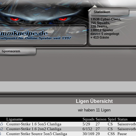
13538 Cyber-Clans,
755 Squads,
228 Teams,
138912 Spieler
davon 0 eingelogt
+ 413 Gäste
Ligen Übersicht
wir haben 11 Ligen
Liganame
Squads
Saison
Spiel
Status
n5
Counter-Strike 1.6 5on5 Clanliga
5/29
27
CS
Saisonvorb
n2
Counter-Strike 1.6 2on2 Clanliga
6/152
27
CS
Saisonvorb
5
Counter Strike Source 5on5 Clanliga
30/169
29
CSS
Pause