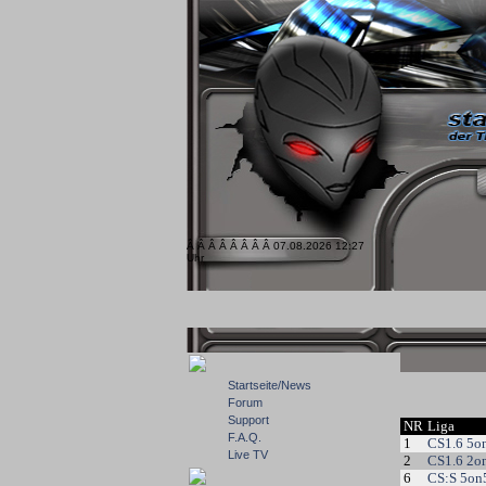
Â Â Â Â Â Â Â Â 07.08.2026 12:27
Uhr
Startseite/News
Forum
Support
NR
Liga
F.A.Q.
1
CS1.6 5o
Live TV
2
CS1.6 2o
6
CS:S 5on