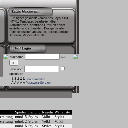
- Designer gesucht: komplettes Layout mit
HTML, Templates bearbeiten über
Adminbereich, sämtliche Grafiken selbst
erstellen und schneiden, Design für alle
Funktionsseiten anpassen, selbstständiges
Arbeiten, Mindestalter 16
Nickname:
Â Â
Passwort:
speichern
Â Â Â Â Â
neu anmelden
Â Â Â Â Â
Passwort-Service
Spieler
Leitung
Regeln
Warteliste
ereitung
mind. 5
Styles
Volki
Styles
ereitung
mind. 2
Styles
Volki
Volki
mind. 6
Styles
Styles
Styles