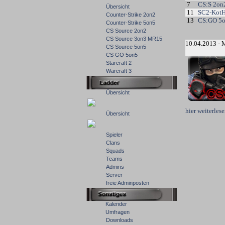
7
CS:S 2on
Übersicht
11
SC2-Kot
Counter-Strike 2on2
13
CS:GO 5
Counter-Strike 5on5
CS Source 2on2
CS Source 3on3 MR15
10.04.2013 - 
CS Source 5on5
CS GO 5on5
Starcraft 2
Warcraft 3
Übersicht
hier weiterle
Übersicht
Spieler
Clans
Squads
Teams
Admins
Server
freie Adminposten
Kalender
Umfragen
Downloads