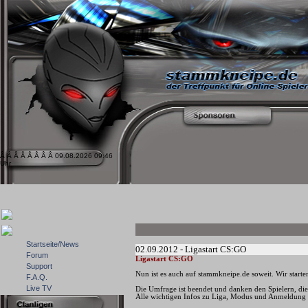
Â Â Â Â Â Â Â Â 09.08.2026 09:46
Uhr
Startseite/News
02.09.2012 - Ligastart CS:GO
Forum
Ligastart CS:GO
Support
Nun ist es auch auf stammkneipe.de soweit. Wir start
F.A.Q.
Live TV
Die Umfrage ist beendet und danken den Spielern, di
Alle wichtigen Infos zu Liga, Modus und Anmeldung f