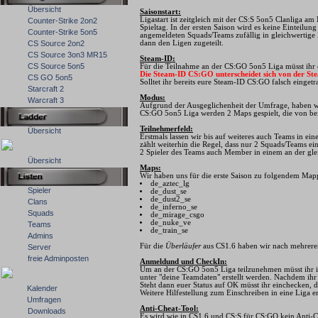
Übersicht
Saisonstart:
Ligastart ist zeitgleich mit der CS:S 5on5 Clanliga am
Counter-Strike 2on2
Spieltag. In der ersten Saison wird es keine Einteilung
Counter-Strike 5on5
angemeldeten Squads/Teams zufällig in gleichwertige L
CS Source 2on2
dann den Ligen zugeteilt.
CS Source 3on3 MR15
Steam-ID:
CS Source 5on5
Für die Teilnahme an der CS:GO 5on5 Liga müsst ihr e
Die Steam-ID CS:GO unterscheidet sich von der St
CS GO 5on5
Solltet ihr bereits eure Steam-ID CS:GO falsch einget
Starcraft 2
Modus:
Warcraft 3
Aufgrund der Ausgeglichenheit der Umfrage, haben w
CS:GO 5on5 Liga werden 2 Maps gespielt, die von bei
Teilnehmerfeld:
Übersicht
Erstmals lassen wir bis auf weiteres auch Teams in ei
zählt weiterhin die Regel, dass nur 2 Squads/Teams e
2 Spieler des Teams auch Member in einem an der gle
Übersicht
Maps:
Wir haben uns für die erste Saison zu folgendem Map
de_aztec_lg
Spieler
de_dust_se
de_dust2_se
Clans
de_inferno_se
Squads
de_mirage_csgo
de_nuke_ve
Teams
de_train_se
Admins
Für die
Überläufer
aus CS1.6 haben wir nach mehrer
Server
freie Adminposten
Anmeldund und CheckIn:
Um an der CS:GO 5on5 Liga teilzunehmen müsst ihr in
unter "deine Teamdaten" erstellt werden. Nachdem ihr
Steht dann euer Status auf OK müsst ihr einchecken, di
Kalender
Weitere Hilfestellung zum Einschreiben in eine Liga er
Umfragen
Anti-Cheat-Tool:
Downloads
Es wird wie in CS1.6 und CS:S für CS:GO kein Anti-C