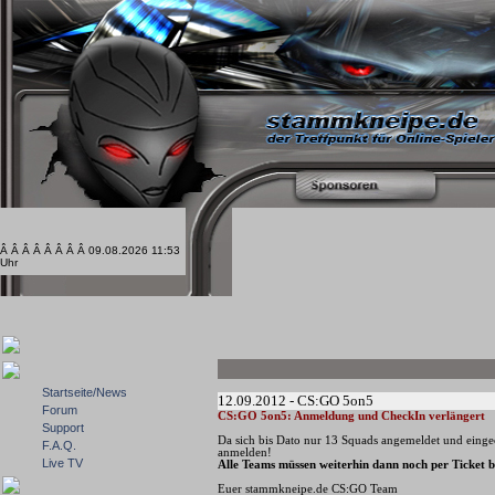
Â Â Â Â Â Â Â Â 09.08.2026 11:53
Uhr
Startseite/News
12.09.2012 - CS:GO 5on5
Forum
CS:GO 5on5: Anmeldung und CheckIn verlängert
Support
Da sich bis Dato nur 13 Squads angemeldet und einge
F.A.Q.
anmelden!
Live TV
Alle Teams müssen weiterhin dann noch per Ticket b
Euer stammkneipe.de CS:GO Team