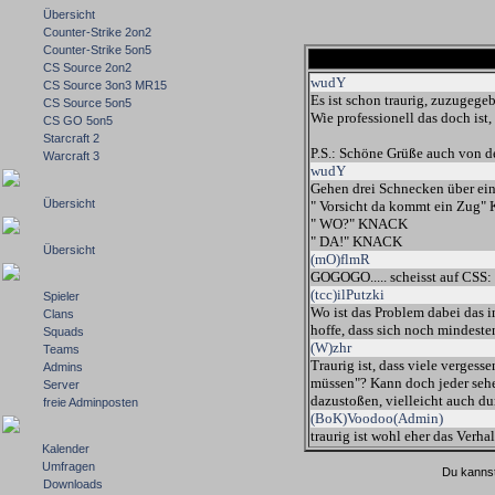
Übersicht
Counter-Strike 2on2
Counter-Strike 5on5
CS Source 2on2
wudY
CS Source 3on3 MR15
Es ist schon traurig, zuzugeg
CS Source 5on5
Wie professionell das doch ist,
CS GO 5on5
Starcraft 2
P.S.: Schöne Grüße auch von d
Warcraft 3
wudY
Gehen drei Schnecken über ein
Übersicht
" Vorsicht da kommt ein Zug
" WO?" KNACK
" DA!" KNACK
Übersicht
(mO)flmR
GOGOGO..... scheisst auf CSS
(tcc)ilPutzki
Spieler
Wo ist das Problem dabei das i
Clans
hoffe, dass sich noch mindesten
Squads
(W)zhr
Teams
Traurig ist, dass viele verges
Admins
müssen"? Kann doch jeder sehen
Server
dazustoßen, vielleicht auch d
freie Adminposten
(BoK)Voodoo(Admin)
traurig ist wohl eher das Verha
Kalender
Umfragen
Du kannst
Downloads