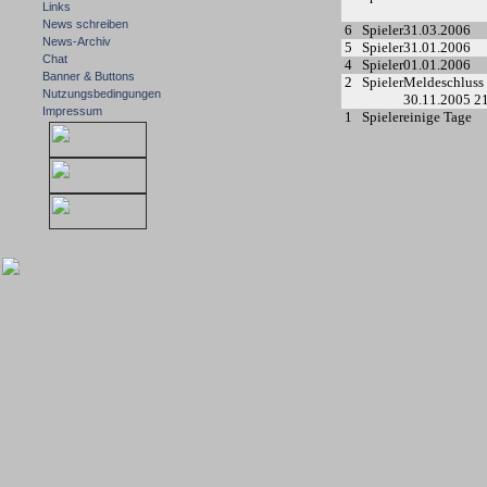
Links
News schreiben
6
Spieler
31.03.2006
News-Archiv
5
Spieler
31.01.2006
Chat
4
Spieler
01.01.2006
Banner & Buttons
2
Spieler
Meldeschluss
Nutzungsbedingungen
30.11.2005 2
Impressum
1
Spieler
einige Tage