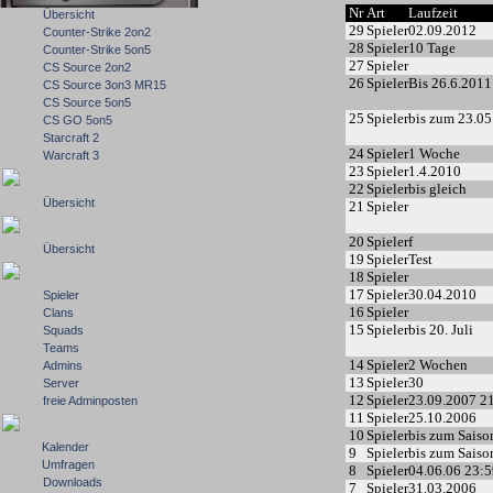
Nr
Art
Laufzeit
Übersicht
29
Spieler
02.09.2012
Counter-Strike 2on2
28
Spieler
10 Tage
Counter-Strike 5on5
27
Spieler
CS Source 2on2
26
Spieler
Bis 26.6.2011
CS Source 3on3 MR15
CS Source 5on5
25
Spieler
bis zum 23.0
CS GO 5on5
Starcraft 2
24
Spieler
1 Woche
Warcraft 3
23
Spieler
1.4.2010
22
Spieler
bis gleich
Übersicht
21
Spieler
20
Spieler
f
Übersicht
19
Spieler
Test
18
Spieler
17
Spieler
30.04.2010
Spieler
16
Spieler
Clans
15
Spieler
bis 20. Juli
Squads
Teams
14
Spieler
2 Wochen
Admins
13
Spieler
30
Server
12
Spieler
23.09.2007 2
freie Adminposten
11
Spieler
25.10.2006
10
Spieler
bis zum Saison
Kalender
9
Spieler
bis zum Saison
Umfragen
8
Spieler
04.06.06 23:
Downloads
7
Spieler
31.03.2006