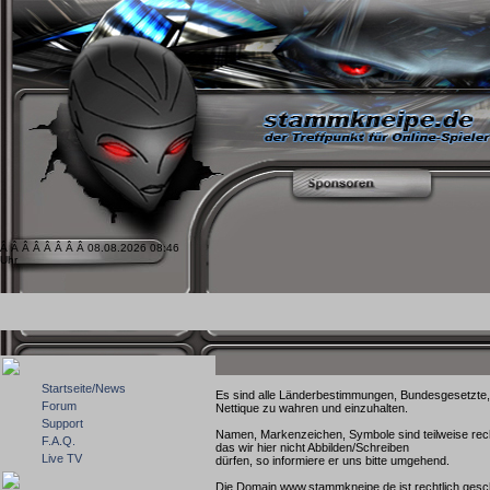
Â Â Â Â Â Â Â Â 08.08.2026 08:46
Uhr
Startseite/News
Es sind alle Länderbestimmungen, Bundesgesetzte, E
Forum
Nettique zu wahren und einzuhalten.
Support
Namen, Markenzeichen, Symbole sind teilweise rech
F.A.Q.
das wir hier nicht Abbilden/Schreiben
Live TV
dürfen, so informiere er uns bitte umgehend.
Die Domain www.stammkneipe.de ist rechtlich gesc