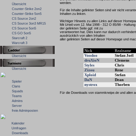
werden.
Übersicht
Counter-Strike 2on2
Für die Inhalte gelinkter Seiten sind wir nicht vera
Counter-Strike 5on5
Inhalten zu linken.
CS Source 2on2
Wichtiger Hinweis zu allen Links auf dieser Homepa
CS Source 3on3 MR15
Mit Urteil vom 12. Mai 1998 - 312 O 85/98 - Haftun
CS Source 5on5
der gelinkten Seite ggf. mit zu
verantworten hat. Dies kann nur dadurch verhindert
CS GO 5on5
ausdrücklich von allen Inhalten
Starcraft 2
aller gelinkten Seiten auf dieser Homepage und mach
Warcraft 3
Nick
Realname
Voodoo
Stefan Joél
Übersicht
druXioN
Clemens
Styles
Chris
Übersicht
Zizou
Rene
Xploid
Stefan
DaN
Dean
Spieler
nystrox
Thorben
Clans
Squads
Für die Downloads von stammkneipe.de und allen an
Teams
Admins
Server
freie Adminposten
Kalender
Umfragen
Downloads