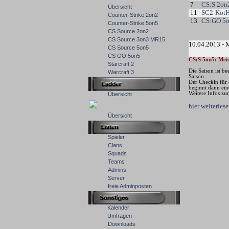
7
CS:S 2on
Übersicht
11
SC2-Kot
Counter-Strike 2on2
13
CS:GO 5
Counter-Strike 5on5
CS Source 2on2
CS Source 3on3 MR15
10.04.2013 - 
CS Source 5on5
CS GO 5on5
CS:S 5on5: Meis
Starcraft 2
Die Saison ist b
Warcraft 3
Saison.
Der Checkin für 
beginnt dann ei
Weitere Infos zu
Übersicht
hier weiterle
Übersicht
Spieler
Clans
Squads
Teams
Admins
Server
freie Adminposten
Kalender
Umfragen
Downloads