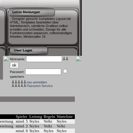
- Designer gesucht: komplettes Layout mit
HTML, Templates bearbeiten über
Adminbereich, sämtliche Grafiken selbst
erstellen und schneiden, Design für alle
Funktionsseiten anpassen, selbstständiges
Arbeiten, Mindestalter 16
Nickname:
Â Â
Passwort:
speichern
Â Â Â Â Â
neu anmelden
Â Â Â Â Â
Passwort-Service
Spieler
Leitung
Regeln
Warteliste
ereitung
mind. 5
Styles
Volki
Styles
ereitung
mind. 2
Styles
Volki
Volki
mind. 6
Styles
Styles
Styles