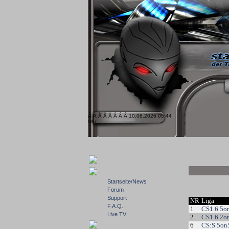
Â Â Â Â Â Â Â Â 10.08.2026 05:44
Uhr
Startseite/News
Forum
Support
NR
Liga
F.A.Q.
1
CS1.6 5o
Live TV
2
CS1.6 2o
6
CS:S 5on