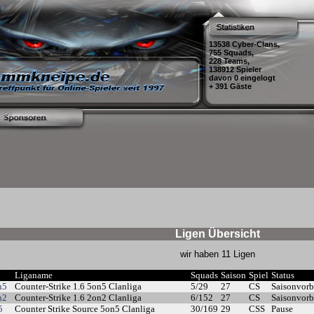
13538 Cyber-Clans,
755 Squads,
228 Teams,
138912 Spieler
davon 0 eingelogt
+ 391 Gäste
Ligen Übersicht
wir haben 11 Ligen
Liganame
Squads
Saison
Spiel
Status
n5
Counter-Strike 1.6 5on5 Clanliga
5/29
27
CS
Saisonvorb
n2
Counter-Strike 1.6 2on2 Clanliga
6/152
27
CS
Saisonvorb
5
Counter Strike Source 5on5 Clanliga
30/169
29
CSS
Pause