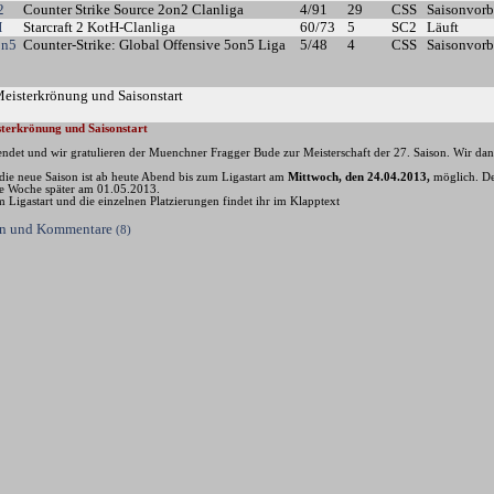
2
Counter Strike Source 2on2 Clanliga
4/91
29
CSS
Saisonvorb
H
Starcraft 2 KotH-Clanliga
60/73
5
SC2
Läuft
on5
Counter-Strike: Global Offensive 5on5 Liga
5/48
4
CSS
Saisonvorb
Meisterkrönung und Saisonstart
terkrönung und Saisonstart
eendet und wir gratulieren der Muenchner Fragger Bude zur Meisterschaft der 27. Saison. Wir da
die neue Saison ist ab heute Abend bis zum Ligastart am
Mittwoch, den 24.04.2013,
möglich. Der
ne Woche später am 01.05.2013.
m Ligastart und die einzelnen Platzierungen findet ihr im Klapptext
sen und Kommentare
(8)