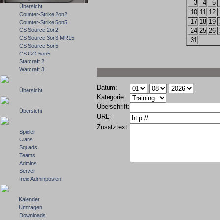
3
4
5
Übersicht
10
11
12
Counter-Strike 2on2
17
18
19
Counter-Strike 5on5
CS Source 2on2
24
25
26
CS Source 3on3 MR15
31
CS Source 5on5
CS GO 5on5
Starcraft 2
Warcraft 3
Datum:
Übersicht
Kategorie:
Überschrift:
Übersicht
URL:
Zusatztext:
Spieler
Clans
Squads
Teams
Admins
Server
freie Adminposten
Kalender
Umfragen
Downloads