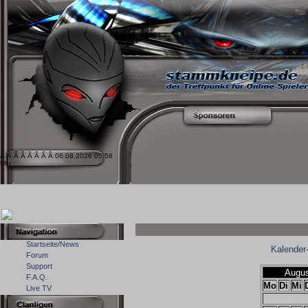
Â Â Â Â Â Â Â Â 06.08.2026 05:58
Uhr
Startseite/News
Kalender
Forum
Support
Augus
F.A.Q.
Mo
Di
Mi
Live TV