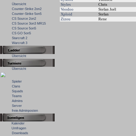
Übersicht
Styles
Chris
Counter-Strike 2on2
Voodoo
Stefan Joél
Counter-Strike 5on5
Xploid
Stefan
CS Source 2on2
Zizou
Rene
CS Source 3on3 MR15
CS Source 5on5
CS GO 5on5
Starcraft 2
Warcraft 3
Übersicht
Übersicht
Spieler
Clans
Squads
Teams
Admins
Server
freie Adminposten
Kalender
Umfragen
Downloads