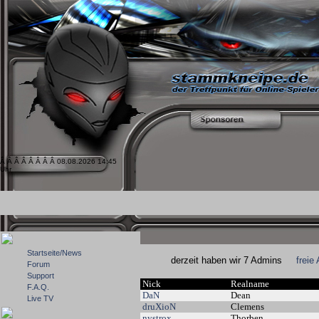
Â Â Â Â Â Â Â Â 08.08.2026 14:45
Uhr
Startseite/News
derzeit haben wir 7 Admins
freie
Forum
Support
Nick
Realname
F.A.Q.
DaN
Dean
Live TV
druXioN
Clemens
nystrox
Thorben