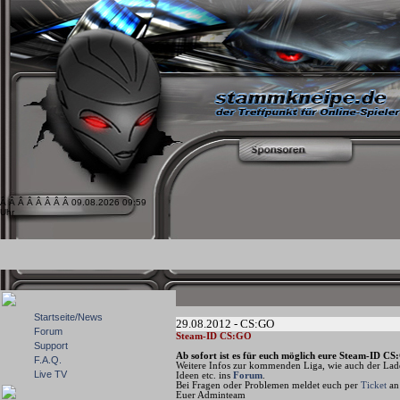
Â Â Â Â Â Â Â Â 09.08.2026 09:59
Uhr
Startseite/News
29.08.2012 - CS:GO
Forum
Steam-ID CS:GO
Support
Ab sofort ist es für euch möglich eure Steam-ID CS
F.A.Q.
Weitere Infos zur kommenden Liga, wie auch der Ladd
Live TV
Ideen etc. ins
Forum
.
Bei Fragen oder Problemen meldet euch per
Ticket
an 
Euer Adminteam