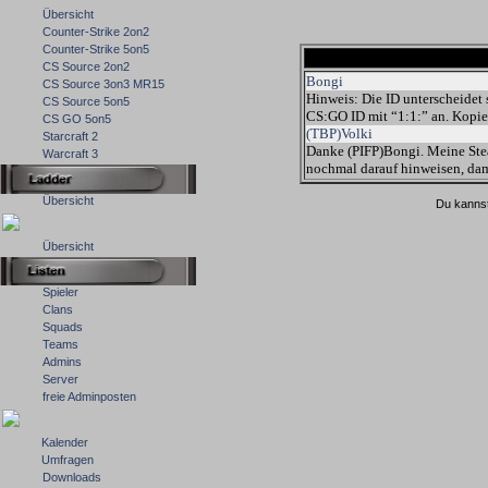
Übersicht
Counter-Strike 2on2
Counter-Strike 5on5
CS Source 2on2
Bongi
CS Source 3on3 MR15
Hinweis: Die ID unterscheidet 
CS Source 5on5
CS:GO ID mit “1:1:” an. Kopier
CS GO 5on5
(TBP)Volki
Starcraft 2
Danke (PIFP)Bongi. Meine Stea
Warcraft 3
nochmal darauf hinweisen, dam
Übersicht
Du kannst
Übersicht
Spieler
Clans
Squads
Teams
Admins
Server
freie Adminposten
Kalender
Umfragen
Downloads