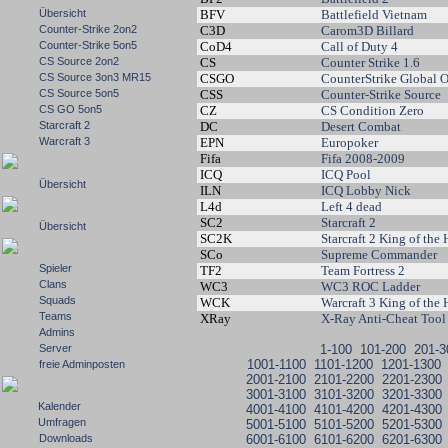
Übersicht
BFV
Battlefield Vietnam
Counter-Strike 2on2
C3D
Carom3D Billard
Counter-Strike 5on5
CoD4
Call of Duty 4
CS Source 2on2
CS
Counter Strike 1.6
CS Source 3on3 MR15
CSGO
CounterStrike Global O
CS Source 5on5
CSS
Counter-Strike Source
CS GO 5on5
CZ
CS Condition Zero
Starcraft 2
DC
Desert Combat
Warcraft 3
EPN
Europoker
Fifa
Fifa 2008-2009
ICQ
ICQ Pool
Übersicht
ILN
ICQ Lobby Nick
L4d
Left 4 dead
SC2
Starcraft 2
Übersicht
SC2K
Starcraft 2 King of the 
SCo
Supreme Commander
Spieler
TF2
Team Fortress 2
Clans
WC3
WC3 ROC Ladder
Squads
WCK
Warcraft 3 King of the 
Teams
XRay
X-Ray Anti-Cheat Tool
Admins
Server
1-100
101-200
201-3
1001-1100
1101-1200
1201-1300
freie Adminposten
2001-2100
2101-2200
2201-2300
3001-3100
3101-3200
3201-3300
Kalender
4001-4100
4101-4200
4201-4300
Umfragen
5001-5100
5101-5200
5201-5300
Downloads
6001-6100
6101-6200
6201-6300