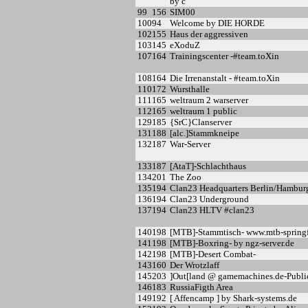
by c
99
156
SIM00
100
94
Welcome by DIE HORDE
102
155
Haus der aggressiven
103
145
eXoduZ
107
164
Trainingscenter -#team.toXin
108
164
Die Irrenanstalt - #team.toXin
110
172
Wursthalle
111
165
weltraum 2 warserver
112
165
weltraum 1 public
129
185
{SrC}Clanserver
131
188
[alc.]Stammkneipe
132
187
War-Server
133
187
[AtaT]-Schlachthaus
134
201
The Zoo
135
194
Clan23 Headquarters Berlin/Hambur
136
194
Clan23 Underground
137
194
Clan23 HLTV #clan23
140
198
[MTB]-Stammtisch- www.mtb-springf
141
198
[MTB]-Boxring- by ngz-server.de
142
198
[MTB]-Desert Combat-
143
160
Der Wrotzlaff
145
203
]Out[land @ gamemachines.de-Publ
146
183
RussiaFigth Area
149
192
[ Affencamp ] by Shark-systems.de