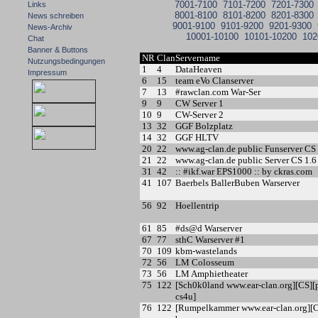
7001-7100
7101-7200
7201-7300
Links
8001-8100
8101-8200
8201-8300
News schreiben
9001-9100
9101-9200
9201-9300
News-Archiv
10001-10100
10101-10200
102
Chat
Banner & Buttons
NR
Clan
Servername
Nutzungsbedingungen
1
4
DataHeaven
Impressum
6
15
team eVo Clanserver
7
13
#rawclan.com War-Ser
9
9
CW Server 1
10
9
CW-Server 2
13
32
GGF Bolzplatz
14
32
GGF HLTV
20
22
www.ag-clan.de public Funserver CS 
21
22
www.ag-clan.de public Server CS 1.6
31
42
:: #ikf.war EPS1000 :: by ckras.com
41
107
Baerbels BallerBuben Warserver
56
92
Hoellentrip
61
85
#ds@d Warserver
67
77
sthC Warserver #1
70
109
kbm-wastelands
72
56
LM Colosseum
73
56
LM Amphietheater
75
122
[Sch0k0land www.ear-clan.org][CS][
cs4u]
76
122
[Rumpelkammer www.ear-clan.org][