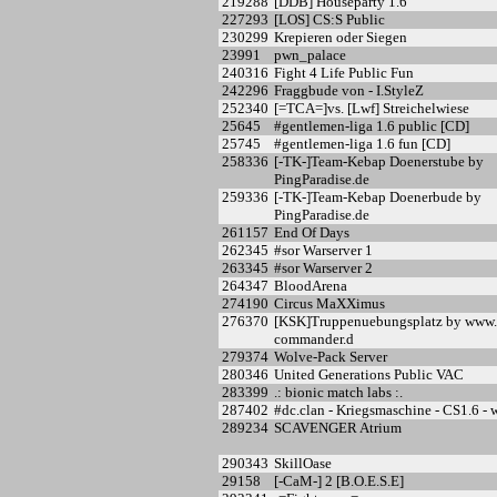
219
288
[DDB] Houseparty 1.6
227
293
[LOS] CS:S Public
230
299
Krepieren oder Siegen
239
91
pwn_palace
240
316
Fight 4 Life Public Fun
242
296
Fraggbude von - I.StyleZ
252
340
[=TCA=]vs. [Lwf] Streichelwiese
256
45
#gentlemen-liga 1.6 public [CD]
257
45
#gentlemen-liga 1.6 fun [CD]
258
336
[-TK-]Team-Kebap Doenerstube by
PingParadise.de
259
336
[-TK-]Team-Kebap Doenerbude by
PingParadise.de
261
157
End Of Days
262
345
#sor Warserver 1
263
345
#sor Warserver 2
264
347
BloodArena
274
190
Circus MaXXimus
276
370
[KSK]Truppenuebungsplatz by www.s
commander.d
279
374
Wolve-Pack Server
280
346
United Generations Public VAC
283
399
.: bionic match labs :.
287
402
#dc.clan - Kriegsmaschine - CS1.6 
289
234
SCAVENGER Atrium
290
343
SkillOase
291
58
[-CaM-] 2 [B.O.E.S.E]