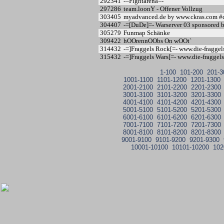
292
341
-=Fightarena=-
297
286
team.loonY - Offener Vollzug
303
405
myadvanced.de by www.ckras.com #
304
407
-=[DuDe]=- Warserver 03 sponsored 
305
279
Funmap Schänke
309
422
hOOrennOObs On wOOt`
314
432
-=]Fraggels Rock[=- www.die-fraggel
315
432
-=]Fraggels Wars[=- www.die-fraggels
1-100
101-200
201-3
1001-1100
1101-1200
1201-1300
2001-2100
2101-2200
2201-2300
3001-3100
3101-3200
3201-3300
4001-4100
4101-4200
4201-4300
5001-5100
5101-5200
5201-5300
6001-6100
6101-6200
6201-6300
7001-7100
7101-7200
7201-7300
8001-8100
8101-8200
8201-8300
9001-9100
9101-9200
9201-9300
10001-10100
10101-10200
102