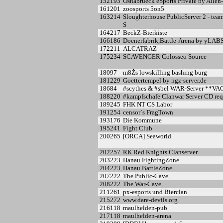
152
193
Osnabrueck eSports Private by Alien
161
201
zoosports 5on5
163
214
Sloughterhouse PublicServer 2 - tea
S
164
217
BeckZ-Bierkiste
166
186
Doenerfabrik,Battle-Arena by yLAB
172
211
ALCATRAZ
175
234
SCAVENGER Colosseo Source
180
97
m8Žs lowskilling bashing burg
181
229
Goettertempel by ngz-server.de
186
84
#scythes & #sbel WAR-Server **V
188
220
#kampfschafe Clanwar Server CD req.
189
245
FHK NT CS Labor
191
254
censor`s FragTown
193
176
Die Kommune
195
241
Fight Club
200
265
[ORCA] Seaworld
202
257
RK Red Knights Clanserver
203
223
Hanau FightingZone
204
223
Hanau BattleZone
207
222
The Public-Cave
208
222
The War-Cave
211
261
px-esports und Bierclan
215
272
www.dare-devils.org
216
118
maulhelden-pub
217
118
maulhelden-arena