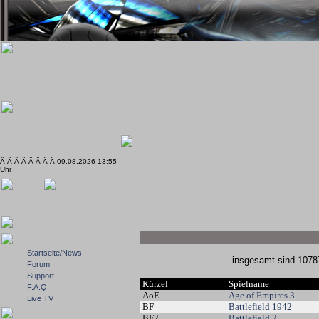
Â Â Â Â Â Â Â Â 09.08.2026 13:55
Uhr
Startseite/News
insgesamt sind 107
Forum
Support
Kürzel
Spielname
F.A.Q.
AoE
Age of Empires 3
Live TV
BF
Battlefield 1942
BF2
Battlefield 2