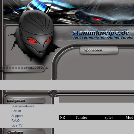
Â Â Â Â Â Â Â Â 06.08.2026 22:11
Uhr
Startseite/News
Forum
Support
NR
Turnier
Spiel
Mod
F.A.Q.
Live TV