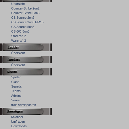
Übersicht
Counter-Strike 2on2
Counter-Strike 5on5
CS Source 2on2
CS Source 3on3 MR15
CS Source 5on5
CS GO 5on5
Starcraft 2
Warcraft 3
Übersicht
Übersicht
Spieler
Clans
Squads
Teams
Admins
Server
freie Adminposten
Kalender
Umfragen
Downloads