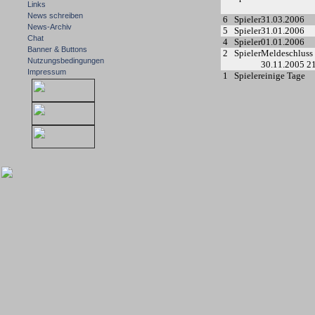
Links
News schreiben
6
Spieler
31.03.2006
News-Archiv
5
Spieler
31.01.2006
Chat
4
Spieler
01.01.2006
Banner & Buttons
2
Spieler
Meldeschluss
Nutzungsbedingungen
30.11.2005 2
Impressum
1
Spieler
einige Tage