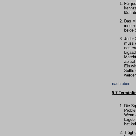
Für je
kennze
läuft 
Das Ma
innerh
beide 
Jeder 
muss d
das er
Ligaad
Matcht
Zeitra
Ein wi
Sollte
werden
nach oben
§ 7 Terminf
Die Sq
Proble
Wenn e
Ergebn
hat ke
Trägt 