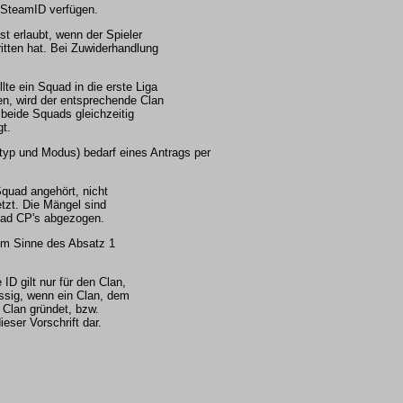
 SteamID verfügen.
t erlaubt, wenn der Spieler
itten hat. Bei Zuwiderhandlung
lte ein Squad in die erste Liga
en, wird der entsprechende Clan
 beide Squads gleichzeitig
gt.
typ und Modus) bedarf eines Antrags per
Squad angehört, nicht
tzt. Die Mängel sind
uad CP's abgezogen.
im Sinne des Absatz 1
ID gilt nur für den Clan,
ssig, wenn ein Clan, dem
 Clan gründet, bzw.
eser Vorschrift dar.