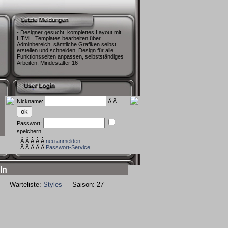
- Designer gesucht: komplettes Layout mit
HTML, Templates bearbeiten über
Adminbereich, sämtliche Grafiken selbst
erstellen und schneiden, Design für alle
Funktionsseiten anpassen, selbstständiges
Arbeiten, Mindestalter 16
Nickname:
Â Â
Passwort:
speichern
Â Â Â Â Â
neu anmelden
Â Â Â Â Â
Passwort-Service
ln
Warteliste:
Styles
Saison: 27