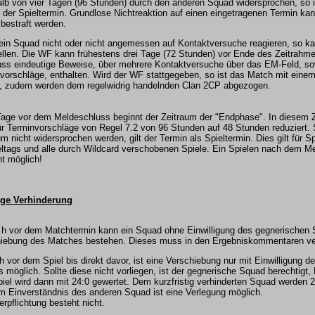
alb von vier Tagen (96 Stunden) durch den anderen Squad widersprochen, so i
 der Spieltermin. Grundlose Nichtreaktion auf einen eingetragenen Termin ka
 bestraft werden.
 ein Squad nicht oder nicht angemessen auf Kontaktversuche reagieren, so k
llen. Die WF kann frühestens drei Tage (72 Stunden) vor Ende des Zeitrahme
ss eindeutige Beweise, über mehrere Kontaktversuche über das EM-Feld, sow
vorschläge, enthalten. Wird der WF stattgegeben, so ist das Match mit einem
, zudem werden dem regelwidrig handelnden Clan 2CP abgezogen.
age vor dem Meldeschluss beginnt der Zeitraum der "Endphase". In diesem Z
für Terminvorschläge von Regel 7.2 von 96 Stunden auf 48 Stunden reduziert. 
um nicht widersprochen werden, gilt der Termin als Spieltermin. Dies gilt für S
eltags und alle durch Wildcard verschobenen Spiele. Ein Spielen nach dem M
ht möglich!
tige Verhinderung
 h vor dem Matchtermin kann ein Squad ohne Einwilligung des gegnerischen 
iebung des Matches bestehen. Dieses muss in den Ergebniskommentaren ve
h vor dem Spiel bis direkt davor, ist eine Verschiebung nur mit Einwilligung 
 möglich. Sollte diese nicht vorliegen, ist der gegnerische Squad berechtigt, 
iel wird dann mit 24:0 gewertet. Dem kurzfristig verhinderten Squad werden
m Einverständnis des anderen Squad ist eine Verlegung möglich.
erpflichtung besteht nicht.