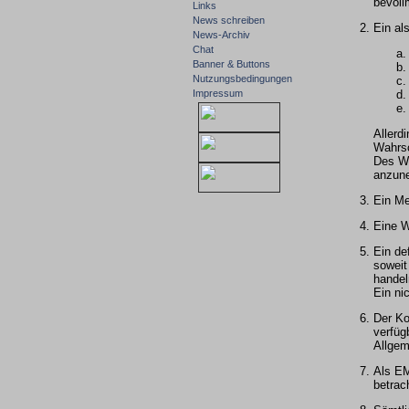
bevoll
Links
News schreiben
Ein al
News-Archiv
Chat
Banner & Buttons
Nutzungsbedingungen
Impressum
Allerd
Wahrsc
Des We
anzune
Ein Me
Eine W
Ein de
soweit
handel
Ein ni
Der Ko
verfüg
Allgem
Als EM
betrac