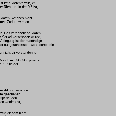
ist kein Matchtermin, er
r Richttermin der 9.6 ist,
 Match, welches nicht
ertet. Zudem werden
en. Das verschobene Match
em Squad verschoben wurde,
erlegung ist der zuständige
 ist ausgeschlossen, wenn schon ein
r nicht einverstanden ist.
 Match mit NG:NG gewertet
i CP belegt.
rwahl und sonstige
hem geschehen.
ipt bei den
en worden ist,
 wird diesem nicht