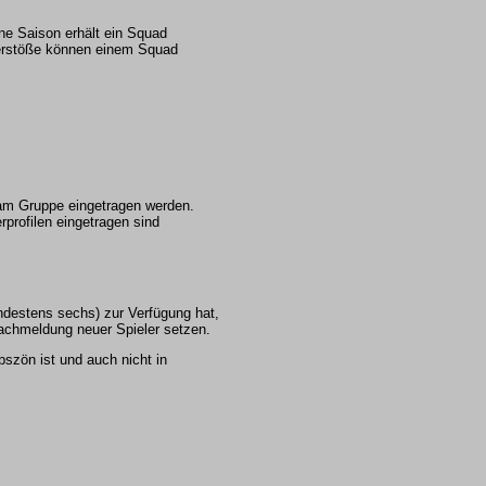
e Saison erhält ein Squad
Verstöße können einem Squad
eam Gruppe eingetragen werden.
erprofilen eingetragen sind
ndestens sechs) zur Verfügung hat,
Nachmeldung neuer Spieler setzen.
bszön ist und auch nicht in