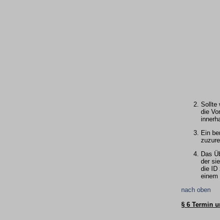
Sollte
die Vo
innerh
Ein be
zuzure
Das Üb
der si
die ID
einem 
nach oben
§ 6 Termin 