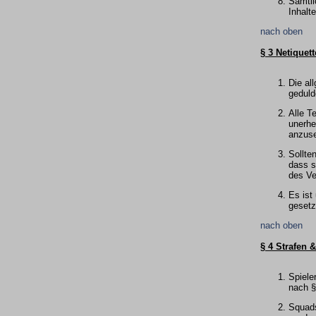
Sämtli
Inhalt
nach oben
§ 3 Netiquet
Die al
geduld
Alle T
unerhe
anzuse
Sollte
dass s
des Ve
Es ist
gesetz
nach oben
§ 4 Strafen 
Spiele
nach §
Squads