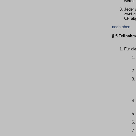
werden
Jeder 
zwei z
CP abg
nach oben
§ 5 Teilnah
Für di