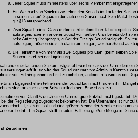
Jeder Squad muss mindestens über sechs Member mit eingetragener
Ein Wechsel von Spielern zwischen den Squads im Laufe der Saison is
in seinen "alten" Squad in der laufenden Saison noch kein Match bestr
gilt §13 entsprechend.
Zwei Squads eines Clans dürfen nicht in derselben Tabelle spielen. Sol
aufsteigen, aber ein anderer Squad vom selben Clan bereits dort spiel
beim Aufstieg übergangen, außer der Erstliga-Squad steigt ab. Sollten
aufsteigen, müssen sie sich clanintern einigen, welcher Squad aufstei
Die Teilnahme von mehr als zwei Squads pro Clan, (beim selben Spiel
Supportticket bei der Ligaleitung
 während einer laufenden Saison festgestellt werden, dass der Clan, dem ein 
raussetzungen erfüllt, so wird das Squad darüber vom Admin in Kenntnis gese
alb der vom Admin genannten Frist zu beheben, anderenfalls werden dem Sq
reits am Ligageschehen teilnehmender Squad kann nicht, sofern ihm Mängel 
chnen sind, an einer neuen Saison teilnehmen. Er wird gekickt.
ernehmen von ClanIDs durch einen Clan ist grundsätzlich nicht gestattet. Die 
e bei der Registrierung zugeordnet bekommen hat. Die Übernahme ist nur zulä
 zugeordnet ist, sich auflöst und eine größere Menge der Member einen neuen
anderen beitritt. Ein Squad stellt in jedem Fall eine größere Menge im Sinne di
und Zeitrahmen