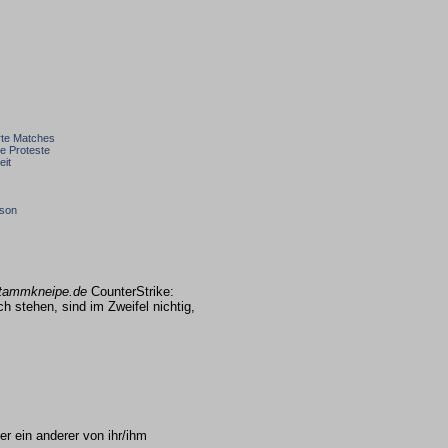
rte Matches
e Proteste
eit
ison
tammkneipe.de
CounterStrike:
 stehen, sind im Zweifel nichtig,
der ein anderer von ihr/ihm