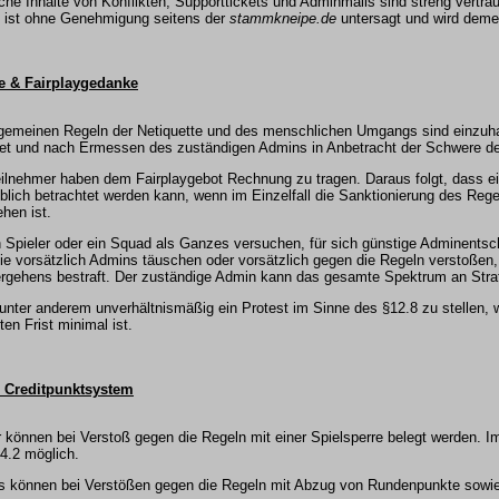
che Inhalte von Konflikten, Supporttickets und Adminmails sind streng vertraul
e ist ohne Genehmigung seitens der
stammkneipe.de
untersagt und wird deme
te & Fairplaygedanke
lgemeinen Regeln der Netiquette und des menschlichen Umgangs sind einzuha
et und nach Ermessen des zuständigen Admins in Anbetracht der Schwere des
eilnehmer haben dem Fairplaygebot Rechnung zu tragen. Daraus folgt, dass ei
blich betrachtet werden kann, wenn im Einzelfall die Sanktionierung des Reg
hen ist.
n Spieler oder ein Squad als Ganzes versuchen, für sich günstige Adminents
ie vorsätzlich Admins täuschen oder vorsätzlich gegen die Regeln verstoßen
rgehens bestraft. Der zuständige Admin kann das gesamte Spektrum an Stra
 unter anderem unverhältnismäßig ein Protest im Sinne des §12.8 zu stellen, 
ten Frist minimal ist.
& Creditpunktsystem
r können bei Verstoß gegen die Regeln mit einer Spielsperre belegt werden. I
4.2 möglich.
 können bei Verstößen gegen die Regeln mit Abzug von Rundenpunkte sowie 