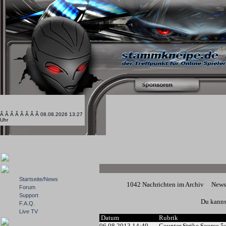
Â Â Â Â Â Â Â Â 08.08.2026 13:27
Uhr
Startseite/News
1042 Nachrichten im Archiv
News
Forum
Support
Du kannst
F.A.Q.
Live TV
Datum
Rubrik
06.08.2013 14:40
Counter Strike Source 