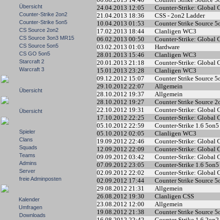
Übersicht
24.04.2013 12:05
Counter-Strike: Global 
Counter-Strike 2on2
21.04.2013 18:36
CSS - 2on2 Ladder
Counter-Strike 5on5
10.04.2013 01:53
Counter Strike Source 
CS Source 2on2
17.02.2013 18:44
Clanligen WC3
CS Source 3on3 MR15
06.02.2013 00:50
Counter-Strike: Global 
CS Source 5on5
03.02.2013 01:03
Hardware
CS GO 5on5
28.01.2013 15:46
Clanligen WC3
Starcraft 2
20.01.2013 21:18
Counter-Strike: Global 
Warcraft 3
15.01.2013 23:28
Clanligen WC3
09.12.2012 15:07
Counter Strike Source 
29.10.2012 22:07
Allgemein
Übersicht
28.10.2012 19:37
Allgemein
28.10.2012 19:27
Counter Strike Source 
22.10.2012 19:31
Counter-Strike: Global 
Übersicht
17.10.2012 22:25
Counter-Strike: Global 
05.10.2012 22:59
Counter-Strike 1.6 5on5
Spieler
05.10.2012 02:05
Clanligen WC3
Clans
19.09.2012 22:46
Counter-Strike: Global 
Squads
12.09.2012 22:09
Counter-Strike: Global 
Teams
09.09.2012 03:42
Counter-Strike: Global 
Admins
07.09.2012 23:05
Counter-Strike 1.6 5on5
Server
02.09.2012 22:02
Counter-Strike: Global 
freie Adminposten
02.09.2012 17:44
Counter Strike Source 
29.08.2012 21:31
Allgemein
26.08.2012 19:30
Clanligen CSS
Kalender
23.08.2012 12:00
Allgemein
Umfragen
19.08.2012 21:38
Counter Strike Source 
Downloads
16.08.2012 22:42
Counter-Strike 1.6 2on2