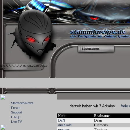
Â Â Â Â Â Â Â Â 07.08.2026 09:13
Uhr
Startseite/News
derzeit haben wir 7 Admins
freie
Forum
Support
Nick
Realname
F.A.Q.
DaN
Dean
Live TV
druXioN
Clemens
nystrox
Thorben