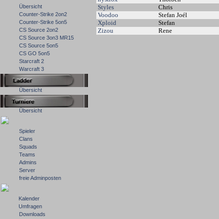
Übersicht
Styles
Chris
Counter-Strike 2on2
Voodoo
Stefan Joél
Counter-Strike 5on5
Xploid
Stefan
CS Source 2on2
Zizou
Rene
CS Source 3on3 MR15
CS Source 5on5
CS GO 5on5
Starcraft 2
Warcraft 3
Übersicht
Übersicht
Spieler
Clans
Squads
Teams
Admins
Server
freie Adminposten
Kalender
Umfragen
Downloads