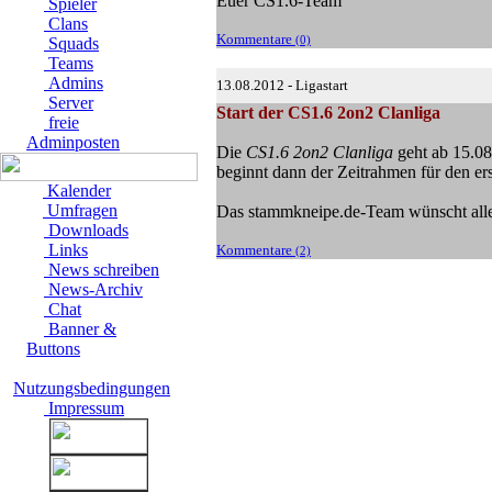
Euer CS1.6-Team
Spieler
Clans
Kommentare
(0)
Squads
Teams
Admins
13.08.2012 - Ligastart
Server
Start der CS1.6 2on2 Clanliga
freie
Adminposten
Die
CS1.6 2on2 Clanliga
geht ab 15.08
beginnt dann der Zeitrahmen für den er
Kalender
Umfragen
Das stammkneipe.de-Team wünscht alle
Downloads
Links
Kommentare
(2)
News schreiben
News-Archiv
Chat
Banner &
Buttons
Nutzungsbedingungen
Impressum