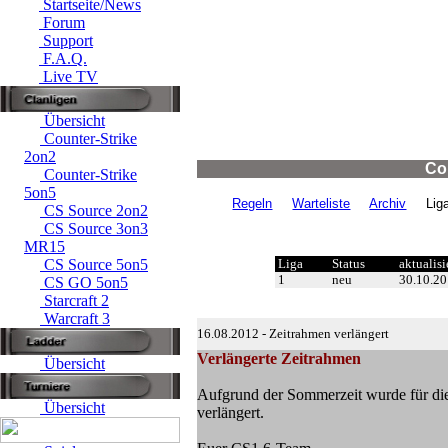
Startseite/News
Forum
Support
F.A.Q.
Live TV
Übersicht
Counter-Strike
2on2
Co
Counter-Strike
5on5
Regeln
Warteliste
Archiv
Ligal
CS Source 2on2
CS Source 3on3
MR15
CS Source 5on5
Liga
Status
aktualisi
1
neu
30.10.2
CS GO 5on5
Starcraft 2
Warcraft 3
16.08.2012 - Zeitrahmen verlängert
Verlängerte Zeitrahmen
Übersicht
Aufgrund der Sommerzeit wurde für d
Übersicht
verlängert.