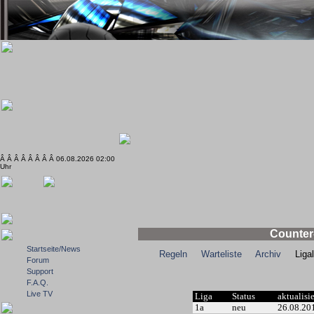
Â Â Â Â Â Â Â Â 06.08.2026 02:00
Uhr
Counter-
Startseite/News
Regeln
Warteliste
Archiv
Ligale
Forum
Support
F.A.Q.
Live TV
Liga
Status
aktualisi
1a
neu
26.08.20