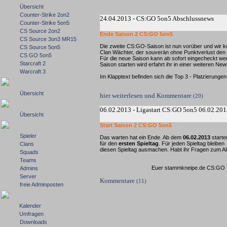
Übersicht
Counter-Strike 2on2
24.04.2013 - CS:GO 5on5 Abschlussnews
Counter-Strike 5on5
CS Source 2on2
Ende Saison 2 CS:GO 5on5
CS Source 3on3 MR15
Die zweite CS:GO-Saison ist nun vorüber und wir 
CS Source 5on5
Clan Wächter, der souverän ohne Punktverlust den 
CS GO 5on5
Für die neue Saison kann ab sofort eingecheckt w
Starcraft 2
Saison starten wird erfahrt ihr in einer weiteren New
Warcraft 3
Im Klapptext befinden sich die Top 3 - Platzierungen 
Übersicht
hier weiterlesen und Kommentare
(20)
06.02.2013 - Ligastart CS:GO 5on5 06.02.20
Übersicht
Start Saison 2 CS:GO 5on5
Spieler
Das warten hat ein Ende. Ab dem
06.02.2013
starte
für den
ersten Spieltag
. Für jeden Spieltag bleib
Clans
diesen Spieltag ausmachen. Habt ihr Fragen zum Ab
Squads
Teams
Euer stammkneipe.de CS:GO Team wünscht 
Admins
Server
Kommentare
(11)
freie Adminposten
Kalender
Umfragen
Downloads