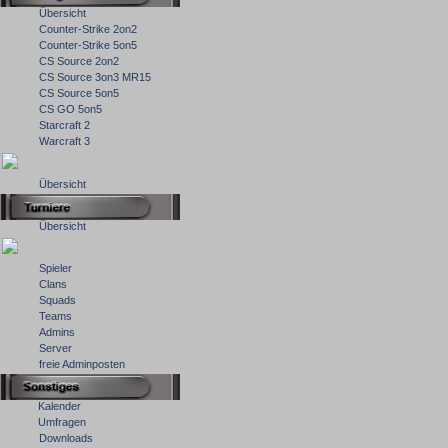
Übersicht
Counter-Strike 2on2
Counter-Strike 5on5
CS Source 2on2
CS Source 3on3 MR15
CS Source 5on5
CS GO 5on5
Starcraft 2
Warcraft 3
Übersicht
Übersicht
Spieler
Clans
Squads
Teams
Admins
Server
freie Adminposten
Kalender
Umfragen
Downloads