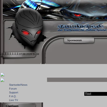
Â Â Â Â Â Â Â Â 07.08.2026 21:38
Uhr
Startseite/News
Forum
Support
Titel
F.A.Q.
Live TV