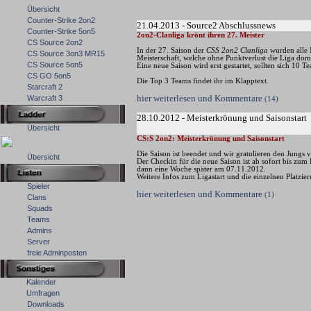
Übersicht
Counter-Strike 2on2
21.04.2013 - Source2 Abschlussnews
Counter-Strike 5on5
2on2-Clanliga krönt ihren 27. Meister
CS Source 2on2
In der 27. Saison der
CSS 2on2 Clanliga
wurden alle M
CS Source 3on3 MR15
Meisterschaft, welche ohne Punktverlust die Liga dom
CS Source 5on5
Eine neue Saison wird erst gestartet, sollten sich 10 
CS GO 5on5
Die Top 3 Teams findet ihr im Klapptext.
Starcraft 2
hier weiterlesen und Kommentare
Warcraft 3
(14)
28.10.2012 - Meisterkrönung und Saisonstart
Übersicht
CS:S 2on2: Meisterkrönung und Saisonstart
Die Saison ist beendet und wir gratulieren den Jungs
Übersicht
Der Checkin für die neue Saison ist ab sofort bis zum
dann eine Woche später am 07.11.2012.
Weitere Infos zum Ligastart und die einzelnen Platzie
Spieler
hier weiterlesen und Kommentare
(1)
Clans
Squads
Teams
Admins
Server
freie Adminposten
Kalender
Umfragen
Downloads