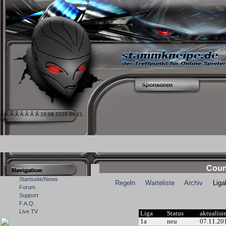
Â Â Â Â Â Â Â Â 10.08.2026 08:21
Uhr
Coun
Startseite/News
Regeln
Warteliste
Archiv
Ligale
Forum
Support
F.A.Q.
Live TV
Liga
Status
aktualisi
1a
neu
07.11.20