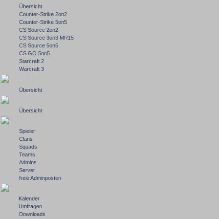
Übersicht
Counter-Strike 2on2
Counter-Strike 5on5
CS Source 2on2
CS Source 3on3 MR15
CS Source 5on5
CS GO 5on5
Starcraft 2
Warcraft 3
Übersicht
Übersicht
Spieler
Clans
Squads
Teams
Admins
Server
freie Adminposten
Kalender
Umfragen
Downloads