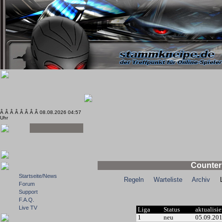
Â Â Â Â Â Â Â Â 08.08.2026 04:57
Uhr
Counter
Startseite/News
Regeln
Warteliste
Archiv
Lig
Forum
Support
F.A.Q.
Live TV
Liga
Status
aktualisie
1
neu
05.09.20