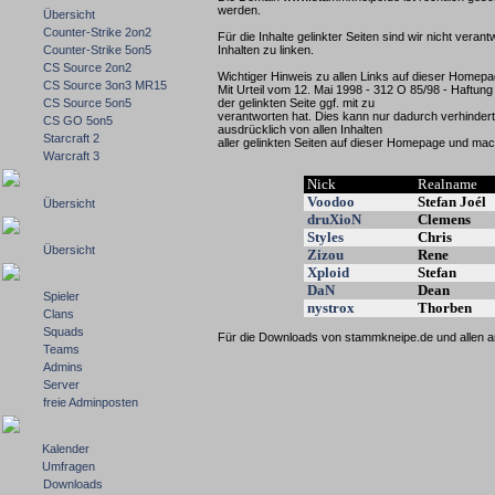
werden.
Übersicht
Counter-Strike 2on2
Für die Inhalte gelinkter Seiten sind wir nicht vera
Counter-Strike 5on5
Inhalten zu linken.
CS Source 2on2
Wichtiger Hinweis zu allen Links auf dieser Homepa
CS Source 3on3 MR15
Mit Urteil vom 12. Mai 1998 - 312 O 85/98 - Haftun
CS Source 5on5
der gelinkten Seite ggf. mit zu
verantworten hat. Dies kann nur dadurch verhindert
CS GO 5on5
ausdrücklich von allen Inhalten
Starcraft 2
aller gelinkten Seiten auf dieser Homepage und mach
Warcraft 3
Nick
Realname
Voodoo
Stefan Joél
Übersicht
druXioN
Clemens
Styles
Chris
Übersicht
Zizou
Rene
Xploid
Stefan
DaN
Dean
Spieler
nystrox
Thorben
Clans
Squads
Für die Downloads von stammkneipe.de und allen an
Teams
Admins
Server
freie Adminposten
Kalender
Umfragen
Downloads