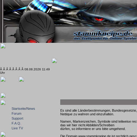
Â Â Â Â Â Â Â Â 08.08.2026 11:49
Uhr
Startseite/News
Es sind alle Länderbestimmungen, Bundesgesetzte, E
Forum
Nettique zu wahren und einzuhalten.
Support
Namen, Markenzeichen, Symbole sind teilweise rech
F.A.Q.
das wir hier nicht Abbilden/Schreiben
Live TV
dürfen, so informiere er uns bitte umgehend.
Die Domain www.stammkneipe.de ist rechtlich gesc