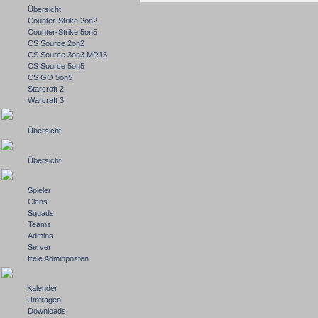
Übersicht
Counter-Strike 2on2
Counter-Strike 5on5
CS Source 2on2
CS Source 3on3 MR15
CS Source 5on5
CS GO 5on5
Starcraft 2
Warcraft 3
Übersicht
Übersicht
Spieler
Clans
Squads
Teams
Admins
Server
freie Adminposten
Kalender
Umfragen
Downloads