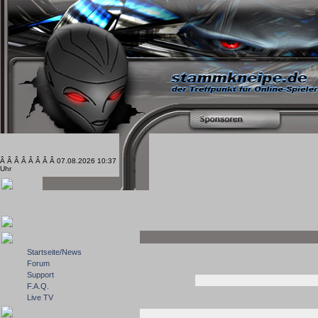
Â Â Â Â Â Â Â Â 07.08.2026 10:37
Uhr
Startseite/News
Forum
Support
F.A.Q.
Live TV