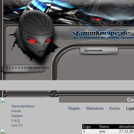
Â Â Â Â Â Â Â Â 07.08.2026 20:34
Uhr
Co
Startseite/News
Regeln
Warteliste
Archiv
Ligale
Forum
Support
F.A.Q.
Live TV
Liga
Status
aktualisi
1
neu
27.12.20