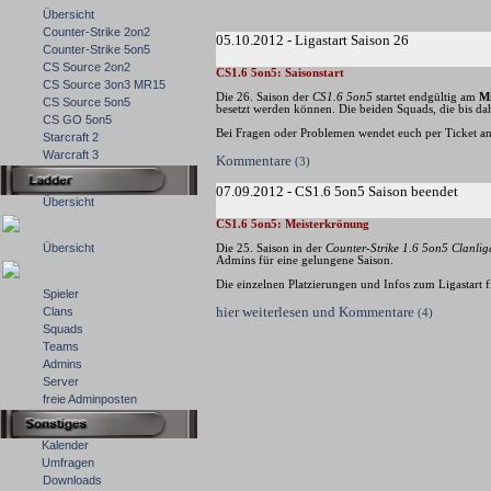
Übersicht
Counter-Strike 2on2
05.10.2012 - Ligastart Saison 26
Counter-Strike 5on5
CS Source 2on2
CS1.6 5on5: Saisonstart
CS Source 3on3 MR15
Die 26. Saison der
CS1.6 5on5
startet endgültig am
Mi
CS Source 5on5
besetzt werden können. Die beiden Squads, die bis d
CS GO 5on5
Bei Fragen oder Problemen wendet euch per Ticket a
Starcraft 2
Warcraft 3
Kommentare
(3)
07.09.2012 - CS1.6 5on5 Saison beendet
Übersicht
CS1.6 5on5: Meisterkrönung
Übersicht
Die 25. Saison in der
Counter-Strike 1.6 5on5 Clanlig
Admins für eine gelungene Saison.
Die einzelnen Platzierungen und Infos zum Ligastart f
Spieler
hier weiterlesen und Kommentare
Clans
(4)
Squads
Teams
Admins
Server
freie Adminposten
Kalender
Umfragen
Downloads