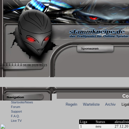
Â Â Â Â Â Â Â Â 06.08.2026 03:15
Uhr
Co
Startseite/News
Regeln
Warteliste
Archiv
Ligale
Forum
Support
F.A.Q.
Live TV
Liga
Status
aktualisi
1
neu
27.12.20