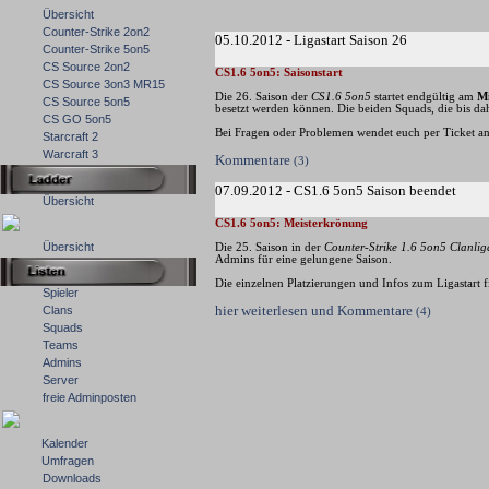
Übersicht
Counter-Strike 2on2
05.10.2012 - Ligastart Saison 26
Counter-Strike 5on5
CS Source 2on2
CS1.6 5on5: Saisonstart
CS Source 3on3 MR15
Die 26. Saison der
CS1.6 5on5
startet endgültig am
Mi
CS Source 5on5
besetzt werden können. Die beiden Squads, die bis d
CS GO 5on5
Bei Fragen oder Problemen wendet euch per Ticket a
Starcraft 2
Warcraft 3
Kommentare
(3)
07.09.2012 - CS1.6 5on5 Saison beendet
Übersicht
CS1.6 5on5: Meisterkrönung
Übersicht
Die 25. Saison in der
Counter-Strike 1.6 5on5 Clanlig
Admins für eine gelungene Saison.
Die einzelnen Platzierungen und Infos zum Ligastart f
Spieler
hier weiterlesen und Kommentare
Clans
(4)
Squads
Teams
Admins
Server
freie Adminposten
Kalender
Umfragen
Downloads