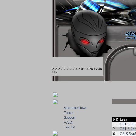
Â Â Â Â Â Â Â Â 07.08.2026 17:46
Uhr
Startseite/News
Forum
Support
NR
Liga
F.A.Q.
1
CS1.6 5o
Live TV
2
CS1.6 2o
6
CS:S 5on