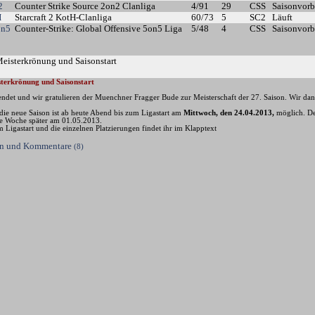
2
Counter Strike Source 2on2 Clanliga
4/91
29
CSS
Saisonvorb
H
Starcraft 2 KotH-Clanliga
60/73
5
SC2
Läuft
on5
Counter-Strike: Global Offensive 5on5 Liga
5/48
4
CSS
Saisonvorb
Meisterkrönung und Saisonstart
terkrönung und Saisonstart
eendet und wir gratulieren der Muenchner Fragger Bude zur Meisterschaft der 27. Saison. Wir da
die neue Saison ist ab heute Abend bis zum Ligastart am
Mittwoch, den 24.04.2013,
möglich. Der
ne Woche später am 01.05.2013.
m Ligastart und die einzelnen Platzierungen findet ihr im Klapptext
sen und Kommentare
(8)