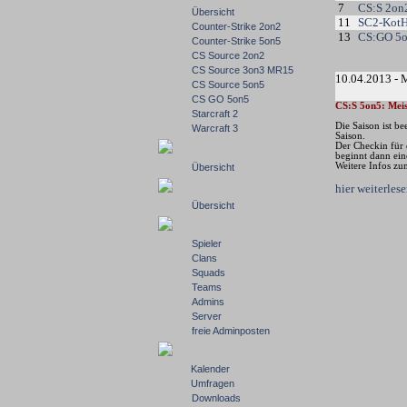
7
CS:S 2on
Übersicht
11
SC2-Kot
Counter-Strike 2on2
13
CS:GO 5
Counter-Strike 5on5
CS Source 2on2
CS Source 3on3 MR15
10.04.2013 - 
CS Source 5on5
CS GO 5on5
CS:S 5on5: Meis
Starcraft 2
Die Saison ist b
Warcraft 3
Saison.
Der Checkin für 
beginnt dann ei
Weitere Infos zu
Übersicht
hier weiterle
Übersicht
Spieler
Clans
Squads
Teams
Admins
Server
freie Adminposten
Kalender
Umfragen
Downloads