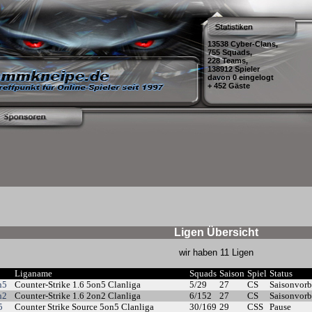
13538 Cyber-Clans,
755 Squads,
228 Teams,
138912 Spieler
davon 0 eingelogt
+ 452 Gäste
Ligen Übersicht
wir haben 11 Ligen
Liganame
Squads
Saison
Spiel
Status
n5
Counter-Strike 1.6 5on5 Clanliga
5/29
27
CS
Saisonvorb
n2
Counter-Strike 1.6 2on2 Clanliga
6/152
27
CS
Saisonvorb
5
Counter Strike Source 5on5 Clanliga
30/169
29
CSS
Pause