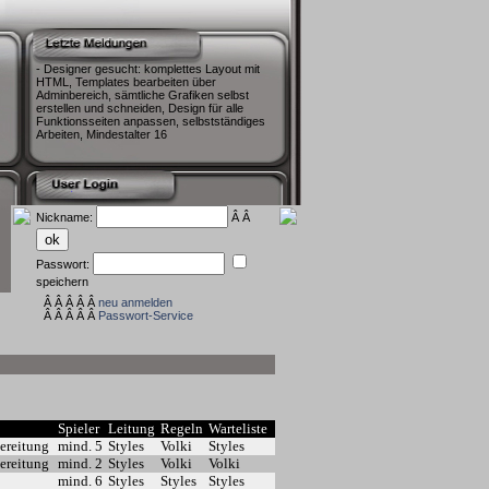
- Designer gesucht: komplettes Layout mit
HTML, Templates bearbeiten über
Adminbereich, sämtliche Grafiken selbst
erstellen und schneiden, Design für alle
Funktionsseiten anpassen, selbstständiges
Arbeiten, Mindestalter 16
Nickname:
Â Â
Passwort:
speichern
Â Â Â Â Â
neu anmelden
Â Â Â Â Â
Passwort-Service
Spieler
Leitung
Regeln
Warteliste
ereitung
mind. 5
Styles
Volki
Styles
ereitung
mind. 2
Styles
Volki
Volki
mind. 6
Styles
Styles
Styles