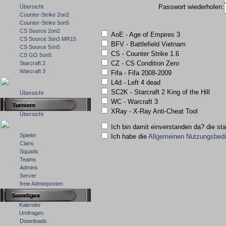
Passwort wiederholen:
Übersicht
Counter-Strike 2on2
Counter-Strike 5on5
CS Source 2on2
AoE - Age of Empires 3
CS Source 3on3 MR15
BFV - Battlefield Vietnam
CS Source 5on5
CS - Counter Strike 1.6
CS GO 5on5
CZ - CS Condition Zero
Starcraft 2
Warcraft 3
Fifa - Fifa 2008-2009
L4d - Left 4 dead
SC2K - Starcraft 2 King of the Hill
Übersicht
WC - Warcraft 3
XRay - X-Ray Anti-Cheat Tool
Übersicht
Ich bin damit einverstanden da? die st
Spieler
Ich habe die
Allgemeinen Nutzungsbed
Clans
Squads
Teams
Admins
Server
freie Adminposten
Kalender
Umfragen
Downloads