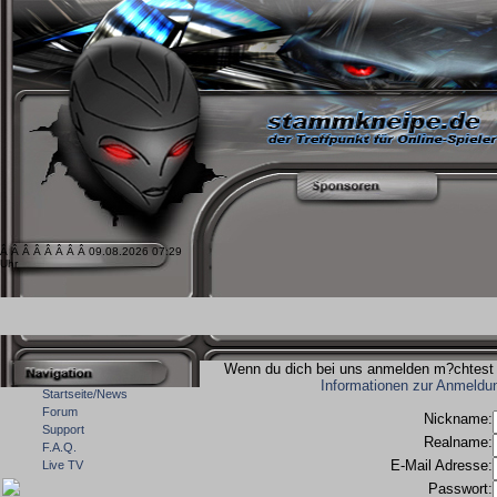
Â Â Â Â Â Â Â Â 09.08.2026 07:29
Uhr
Wenn du dich bei uns anmelden m?chtest m
Informationen zur Anmeldu
Startseite/News
Forum
Nickname:
Support
Realname:
F.A.Q.
E-Mail Adresse:
Live TV
Passwort: