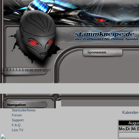
Â Â Â Â Â Â Â Â 06.08.2026 18:27
Uhr
Startseite/News
Kalender
Forum
Support
Augus
F.A.Q.
Mo
Di
Mi
Live TV