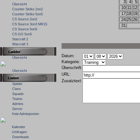
3
4
5
Übersicht
10
11
12
Counter-Strike 2on2
17
18
19
Counter-Strike 5on5
CS Source 2on2
24
25
26
CS Source 3on3 MR15
31
CS Source 5on5
CS GO 5on5
Starcraft 2
Warcraft 3
Datum:
Übersicht
Kategorie:
Überschrift:
Übersicht
URL:
Zusatztext:
Spieler
Clans
Squads
Teams
Admins
Server
freie Adminposten
Kalender
Umfragen
Downloads