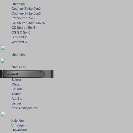
Übersicht
Counter-Strike 2on2
Counter-Strike 5on5
CS Source 2on2
CS Source 3on3 MR15
CS Source 5on5
CS GO 5on5
Starcraft 2
Warcraft 3
Übersicht
Übersicht
Spieler
Clans
Squads
Teams
Admins
Server
freie Adminposten
Kalender
Umfragen
Downloads