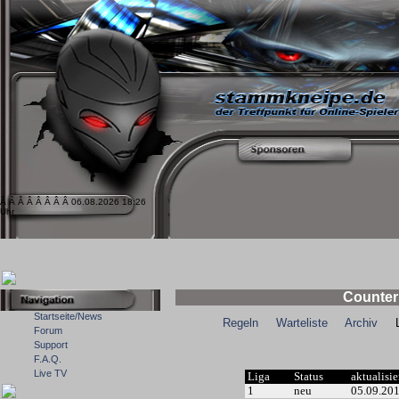
Â Â Â Â Â Â Â Â 06.08.2026 18:26
Uhr
Counter
Startseite/News
Regeln
Warteliste
Archiv
Lig
Forum
Support
F.A.Q.
Live TV
Liga
Status
aktualisie
1
neu
05.09.20