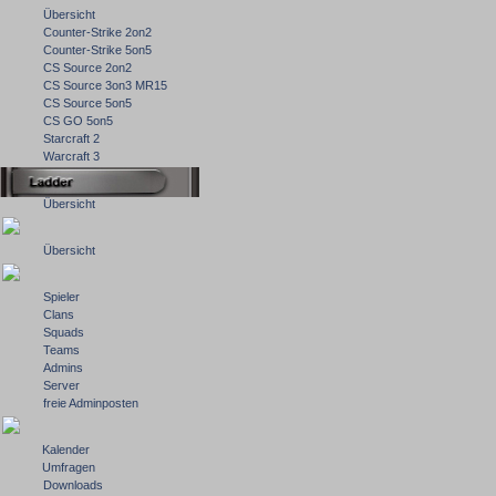
Übersicht
Counter-Strike 2on2
Counter-Strike 5on5
CS Source 2on2
CS Source 3on3 MR15
CS Source 5on5
CS GO 5on5
Starcraft 2
Warcraft 3
Übersicht
Übersicht
Spieler
Clans
Squads
Teams
Admins
Server
freie Adminposten
Kalender
Umfragen
Downloads