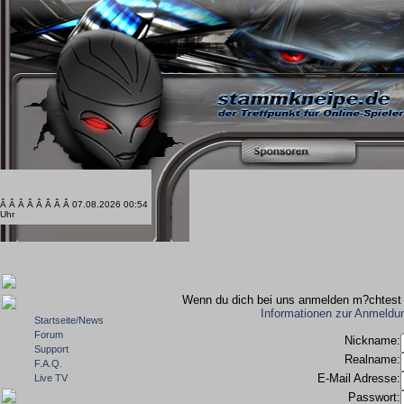
Â Â Â Â Â Â Â Â 07.08.2026 00:54
Uhr
Wenn du dich bei uns anmelden m?chtest m
Informationen zur Anmeldu
Startseite/News
Forum
Nickname:
Support
Realname:
F.A.Q.
E-Mail Adresse:
Live TV
Passwort: