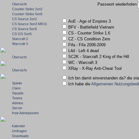
Passwort wiederholen:
Übersicht
Counter-Strike 2on2
Counter-Strike 5on5
CS Source 2on2
AoE - Age of Empires 3
CS Source 3on3 MR15
BFV - Battlefield Vietnam
CS Source 5on5
CS - Counter Strike 1.6
CS GO 5on5
CZ - CS Condition Zero
Starcraft 2
Warcraft 3
Fifa - Fifa 2008-2009
L4d - Left 4 dead
SC2K - Starcraft 2 King of the Hill
Übersicht
WC - Warcraft 3
XRay - X-Ray Anti-Cheat Tool
Übersicht
Ich bin damit einverstanden da? die st
Spieler
Ich habe die
Allgemeinen Nutzungsbed
Clans
Squads
Teams
Admins
Server
freie Adminposten
Kalender
Umfragen
Downloads