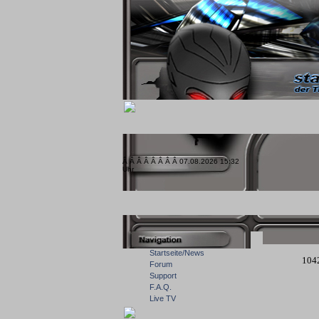
Â Â Â Â Â Â Â Â 07.08.2026 15:32
Uhr
Startseite/News
104
Forum
Support
F.A.Q.
Live TV