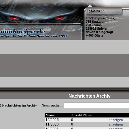
13538 Cyber-Clans,
755 Squads,
228 Teams,
138912 Spieler
davon 0 eingelogt
+ 403 Gäste
Nachrichten Archiv
2 Nachrichten im Archiv
News suchen:
Monat
Anzahl News
12/2026
0
anzeigen
11/2026
0
anzeigen
10/2026
0
anzeigen