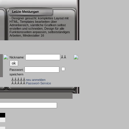
- Designer gesucht: komplettes Layout mit
HTML, Templates bearbeiten über
Adminbereich, sämtliche Grafiken selbst
erstellen und schneiden, Design für alle
Funktionsseiten anpassen, selbstständiges
Arbeiten, Mindestalter 16
Nickname:
Â Â
Passwort:
speichern
Â Â Â Â Â
neu anmelden
Â Â Â Â Â
Passwort-Service