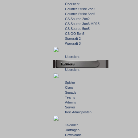
Übersicht
Counter-Strike 2on2
Counter-Strike 5on5
CS Source 2on2
CS Source 3on3 MR15
CS Source 5on5
CS GO 5on5
Starcraft 2
Warcraft 3
Übersicht
Übersicht
Spieler
Clans
Squads
Teams
Admins
Server
freie Adminposten
Kalender
Umfragen
Downloads