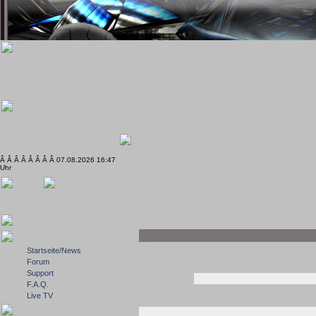
Â Â Â Â Â Â Â Â 07.08.2026 16:47
Uhr
Startseite/News
Forum
Support
F.A.Q.
Live TV