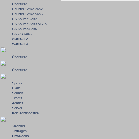
Übersicht
Counter-Strike 2on2
Counter-Strike 5on5
CS Source 2on2
CS Source 3on3 MR15
CS Source 5on5
CS GO 5on5
Starcraft 2
Warcraft 3
Übersicht
Übersicht
Spieler
Clans
Squads
Teams
Admins
Server
freie Adminposten
Kalender
Umfragen
Downloads