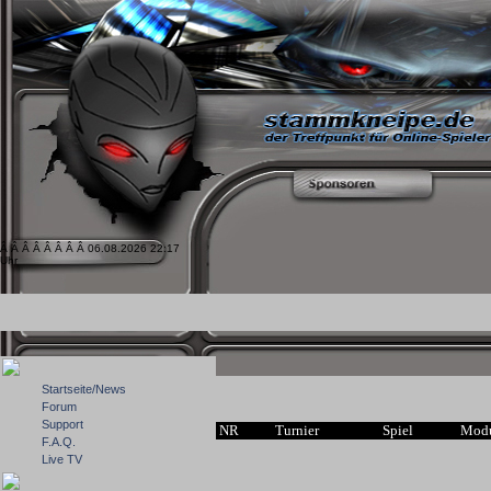
Â Â Â Â Â Â Â Â 06.08.2026 22:17
Uhr
Startseite/News
Forum
Support
NR
Turnier
Spiel
Mod
F.A.Q.
Live TV