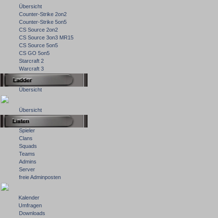
Übersicht
Counter-Strike 2on2
Counter-Strike 5on5
CS Source 2on2
CS Source 3on3 MR15
CS Source 5on5
CS GO 5on5
Starcraft 2
Warcraft 3
Übersicht
Übersicht
Spieler
Clans
Squads
Teams
Admins
Server
freie Adminposten
Kalender
Umfragen
Downloads