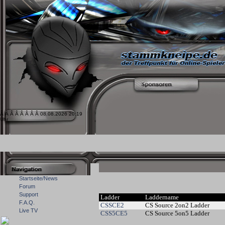
Â Â Â Â Â Â Â Â 08.08.2026 20:19
Uhr
Startseite/News
Forum
Support
Ladder
Laddername
F.A.Q.
CSSCE2
CS Source 2on2 Ladder
Live TV
CSS5CE5
CS Source 5on5 Ladder