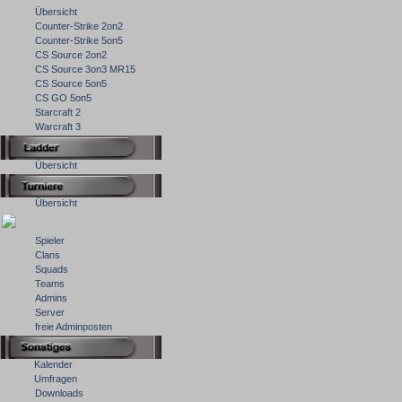
Übersicht
Counter-Strike 2on2
Counter-Strike 5on5
CS Source 2on2
CS Source 3on3 MR15
CS Source 5on5
CS GO 5on5
Starcraft 2
Warcraft 3
Übersicht
Übersicht
Spieler
Clans
Squads
Teams
Admins
Server
freie Adminposten
Kalender
Umfragen
Downloads