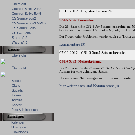
Übersicht
Counter-Strike 2on2
05.10.2012 - Ligastart Saison 26
Counter-Strike 5on5
CS Source 2on2
CS1.6 5on5: Saisonstart
CS Source 3on3 MR15
Die 26. Saison der
CS1.6 5on5
startet endgültig am
Mi
CS Source 5on5
besetzt werden können. Die beiden Squads, die bis d
CS GO 5on5
Bei Fragen oder Problemen wendet euch per Ticket a
Starcraft 2
Warcraft 3
Kommentare
(3)
07.09.2012 - CS1.6 5on5 Saison beendet
Übersicht
CS1.6 5on5: Meisterkrönung
Übersicht
Die 25. Saison in der
Counter-Strike 1.6 5on5 Clanlig
Admins für eine gelungene Saison.
Die einzelnen Platzierungen und Infos zum Ligastart f
Spieler
hier weiterlesen und Kommentare
Clans
(4)
Squads
Teams
Admins
Server
freie Adminposten
Kalender
Umfragen
Downloads