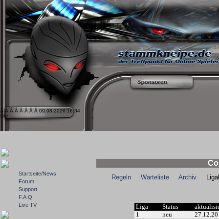
Â Â Â Â Â Â Â Â 09.08.2026 16:34
Uhr
Co
Startseite/News
Regeln
Warteliste
Archiv
Ligale
Forum
Support
F.A.Q.
Live TV
Liga
Status
aktualisi
1
neu
27.12.20