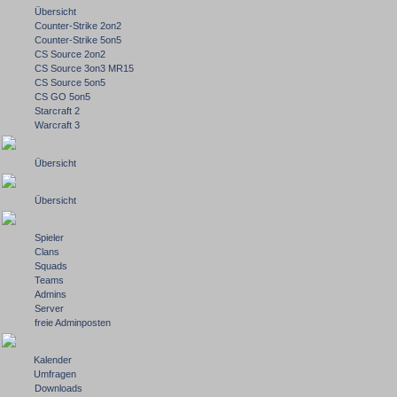
Übersicht
Counter-Strike 2on2
Counter-Strike 5on5
CS Source 2on2
CS Source 3on3 MR15
CS Source 5on5
CS GO 5on5
Starcraft 2
Warcraft 3
Übersicht
Übersicht
Spieler
Clans
Squads
Teams
Admins
Server
freie Adminposten
Kalender
Umfragen
Downloads