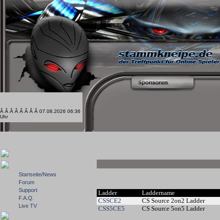
Â Â Â Â Â Â Â Â 07.08.2026 06:36
Uhr
Startseite/News
Forum
Support
Ladder
Laddername
F.A.Q.
CSSCE2
CS Source 2on2 Ladder
Live TV
CSS5CE5
CS Source 5on5 Ladder