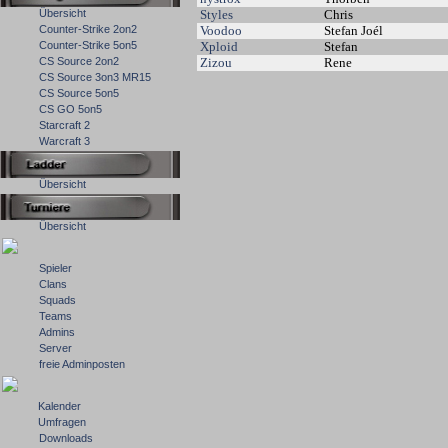
Übersicht
Styles
Chris
Counter-Strike 2on2
Voodoo
Stefan Joél
Counter-Strike 5on5
Xploid
Stefan
CS Source 2on2
Zizou
Rene
CS Source 3on3 MR15
CS Source 5on5
CS GO 5on5
Starcraft 2
Warcraft 3
Übersicht
Übersicht
Spieler
Clans
Squads
Teams
Admins
Server
freie Adminposten
Kalender
Umfragen
Downloads