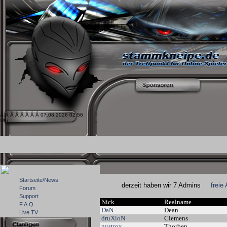
Â Â Â Â Â Â Â Â 07.08.2026 02:56
Uhr
Startseite/News
derzeit haben wir 7 Admins
freie
Forum
Support
Nick
Realname
F.A.Q.
DaN
Dean
Live TV
druXioN
Clemens
nystrox
Thorben