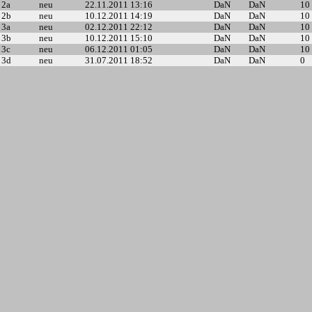
2a
neu
22.11.2011 13:16
DaN
DaN
10
2b
neu
10.12.2011 14:19
DaN
DaN
10
3a
neu
02.12.2011 22:12
DaN
DaN
10
3b
neu
10.12.2011 15:10
DaN
DaN
10
3c
neu
06.12.2011 01:05
DaN
DaN
10
3d
neu
31.07.2011 18:52
DaN
DaN
0