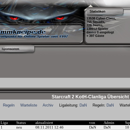
13538 Cyber-Clans,
755 Squads,
228 Teams,
138912 Spieler
davon 0 eingelogt
+ 397 Gäste
Starcraft 2 KotH-Clanliga Übersicht
Regeln
Warteliste
Archiv
Ligaleitung:
DaN
Regeln:
DaN
Warteli
Liga
Status
aktualisiert
von
Admin
Sq
1
neu
08.11.2011 12:46
DaN
DaN
10