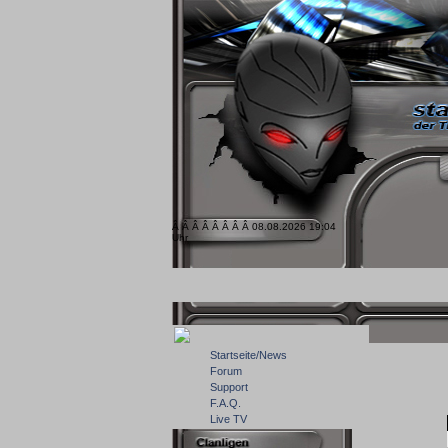
Â Â Â Â Â Â Â Â 08.08.2026 19:04
Uhr
Startseite/News
Forum
Support
F.A.Q.
Live TV