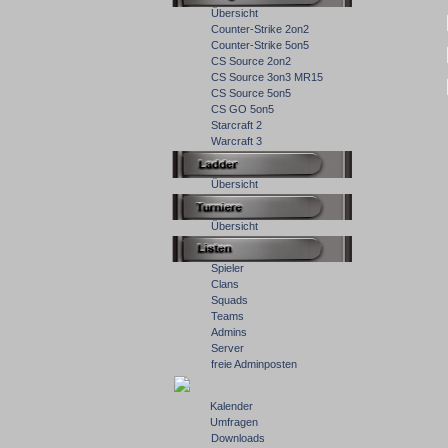
Übersicht
Counter-Strike 2on2
Counter-Strike 5on5
CS Source 2on2
CS Source 3on3 MR15
CS Source 5on5
CS GO 5on5
Starcraft 2
Warcraft 3
Übersicht
Übersicht
Spieler
Clans
Squads
Teams
Admins
Server
freie Adminposten
Kalender
Umfragen
Downloads