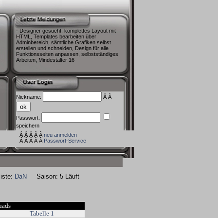
- Designer gesucht: komplettes Layout mit
HTML, Templates bearbeiten über
Adminbereich, sämtliche Grafiken selbst
erstellen und schneiden, Design für alle
Funktionsseiten anpassen, selbstständiges
Arbeiten, Mindestalter 16
Nickname:
Â Â
Passwort:
speichern
Â Â Â Â Â
neu anmelden
Â Â Â Â Â
Passwort-Service
ste:
DaN
Saison: 5 Läuft
uads
Tabelle 1