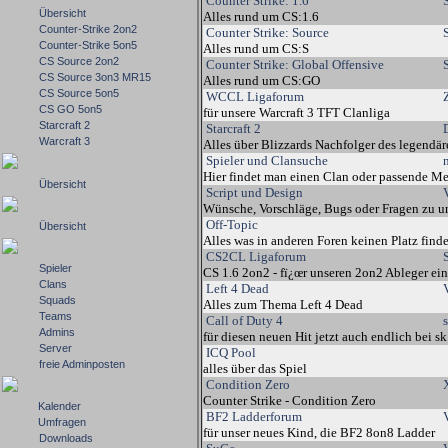
Counter Strike: 1.6
Übersicht
Alles rund um CS:1.6
Counter-Strike 2on2
Counter Strike: Source
Counter-Strike 5on5
Alles rund um CS:S
CS Source 2on2
Counter Strike: Global Offensive
CS Source 3on3 MR15
Alles rund um CS:GO
CS Source 5on5
WCCL Ligaforum
CS GO 5on5
für unsere Warcraft 3 TFT Clanliga
Starcraft 2
Starcraft 2
Warcraft 3
Alles über Blizzards Nachfolger des legendär
Spieler und Clansuche
Hier findet man einen Clan oder passende M
Übersicht
Script und Design
Wünsche, Vorschläge, Bugs oder Fragen zu un
Off-Topic
Übersicht
Alles was in anderen Foren keinen Platz findet
CS2CL Ligaforum
Spieler
CS 1.6 2on2 - fï¿œr unseren 2on2 Ableger ei
Clans
Left 4 Dead
Squads
Alles zum Thema Left 4 Dead
Teams
Call of Duty 4
s
Admins
für diesen neuen Hit jetzt auch endlich bei s
Server
ICQ Pool
freie Adminposten
alles über das Spiel
Condition Zero
Counter Strike - Condition Zero
Kalender
BF2 Ladderforum
Umfragen
für unser neues Kind, die BF2 8on8 Ladder
Downloads