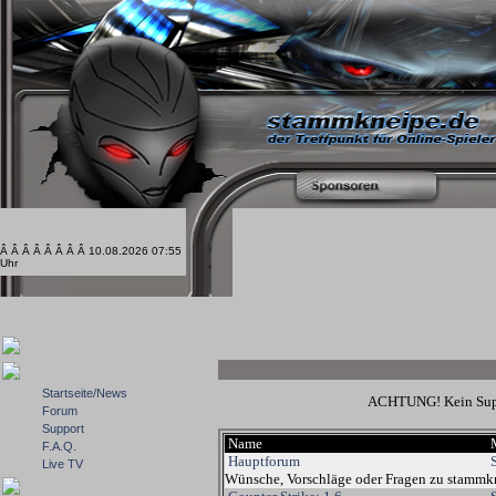
Â Â Â Â Â Â Â Â 10.08.2026 07:55
Uhr
Startseite/News
ACHTUNG! Kein Suppo
Forum
Support
Name
F.A.Q.
Hauptforum
Live TV
Wünsche, Vorschläge oder Fragen zu stammk