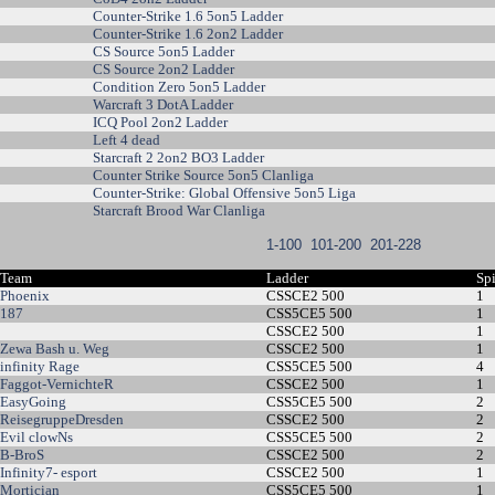
Counter-Strike 1.6 5on5 Ladder
Counter-Strike 1.6 2on2 Ladder
CS Source 5on5 Ladder
CS Source 2on2 Ladder
Condition Zero 5on5 Ladder
Warcraft 3 DotA Ladder
ICQ Pool 2on2 Ladder
Left 4 dead
Starcraft 2 2on2 BO3 Ladder
Counter Strike Source 5on5 Clanliga
Counter-Strike: Global Offensive 5on5 Liga
Starcraft Brood War Clanliga
1-100
101-200
201-228
Team
Ladder
Sp
Phoenix
CSSCE2 500
1
187
CSS5CE5 500
1
CSSCE2 500
1
Zewa Bash u. Weg
CSSCE2 500
1
infinity Rage
CSS5CE5 500
4
Faggot-VernichteR
CSSCE2 500
1
EasyGoing
CSS5CE5 500
2
ReisegruppeDresden
CSSCE2 500
2
Evil clowNs
CSS5CE5 500
2
B-BroS
CSSCE2 500
2
Infinity7- esport
CSSCE2 500
1
Mortician
CSS5CE5 500
1