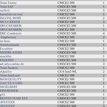
Team Trinity
CSSCE2 500
1
Team SAP
CSS5CE5 500
1
waVe.G
CSS5CE5 500
5
haesslons on tour
CSSCE2 500
1
DiGiTAL.MiND
CSS5CE5 500
2
MCCCXXXVII
CSSCE2 500
2
DRUCKFABRIK
CSS5CE5 500
1
DRUCKFABRIK
CSSCE2 500
1
DHC-Crankstyle
CSS5CE5 500
4
FragFactory
CSSCE2 500
2
no-hero
CSSCE2 500
1
Strohhutbande
CSS5CE5 500
1
Excalibur
CSSCE2 500
1
MINDBLAZERS
CSS5CE5 500
7
snack0rz
CSSCE2 500
1
EXQUISIT
CSS5CE5 500
1
arCadya-online.de
CSS5CE5 500
3
Team Awaken
CSSCE2 500
1
eQual1ty
CS:S 5on5 WL
2
Team SaarLand
CSSCE2 500
2
HiGH QUALiTY
CSSCE2 500
2
2on2 T.E.S.A MG
CSSCE2 500
1
SEGELBERT
CSS5CE5 500
1
DINOSOWER
CSS5CE5 500
1
g33
CSSCE2 500
1
BESTES TEAM XYZ
CSS5CE5 500
1
AVUS EXX
CSSCE2 500
2
AVUS EXX
CSS5CE5 500
5