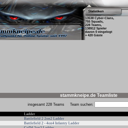
13538 Cyber-Clans,
755 Squads,
228 Teams,
138912 Spieler
davon 0 eingelogt
+ 420 Gäste
stammkneipe.de Teamliste
insgesamt 228 Teams
Team suchen:
Ladder
Battlefield 2 2on2 Ladder
Battlefield 2 - 4on4 Infantry Ladder
CoD4 2on2 Ladder