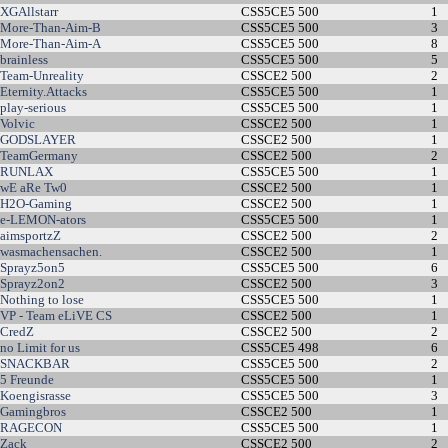
XGAllstarr
CSS5CE5 500
1
More-Than-Aim-B
CSS5CE5 500
3
More-Than-Aim-A
CSS5CE5 500
8
brainless
CSS5CE5 500
5
Team-Unreality
CSSCE2 500
2
Eternity.Attacks
CSS5CE5 500
1
play-serious
CSS5CE5 500
1
Volvic
CSSCE2 500
1
GODSLAYER
CSSCE2 500
1
TeamGermany
CSSCE2 500
2
RUNLAX
CSS5CE5 500
1
wE aRe Tw0
CSSCE2 500
1
H2O-Gaming
CSSCE2 500
1
e-LEMON-ators
CSS5CE5 500
1
aimsportzZ
CSSCE2 500
2
wasmachensachen.
CSSCE2 500
1
Sprayz5on5
CSS5CE5 500
6
Sprayz2on2
CSSCE2 500
3
Nothing to lose
CSS5CE5 500
1
VP - Team eLiVE CS
CSSCE2 500
1
CredZ
CSSCE2 500
2
no Limit for us
CSS5CE5 498
6
SNACKBAR
CSS5CE5 500
2
5 Freunde
CSS5CE5 500
1
Koengisrasse
CSS5CE5 500
3
Gamingbros
CSSCE2 500
1
RAGECON
CSS5CE5 500
1
Zack
CSSCE2 500
2