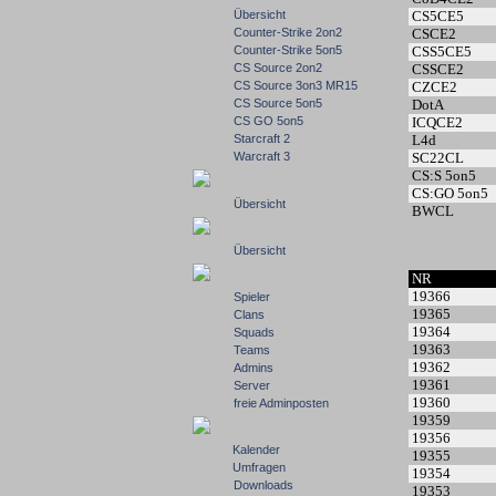
Übersicht
CS5CE5
Counter-Strike 2on2
CSCE2
Counter-Strike 5on5
CSS5CE5
CS Source 2on2
CSSCE2
CS Source 3on3 MR15
CZCE2
CS Source 5on5
DotA
CS GO 5on5
ICQCE2
Starcraft 2
L4d
Warcraft 3
SC22CL
CS:S 5on5
CS:GO 5on5
Übersicht
BWCL
Übersicht
NR
19366
Spieler
19365
Clans
19364
Squads
19363
Teams
19362
Admins
19361
Server
19360
freie Adminposten
19359
19356
Kalender
19355
Umfragen
19354
Downloads
19353