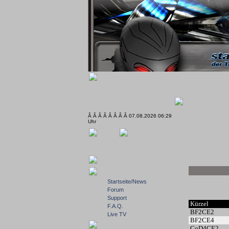
Â Â Â Â Â Â Â Â 07.08.2026 06:29
Uhr
Startseite/News
Forum
Support
Kürzel
F.A.Q.
BF2CE2
Live TV
BF2CE4
CoD4CE2