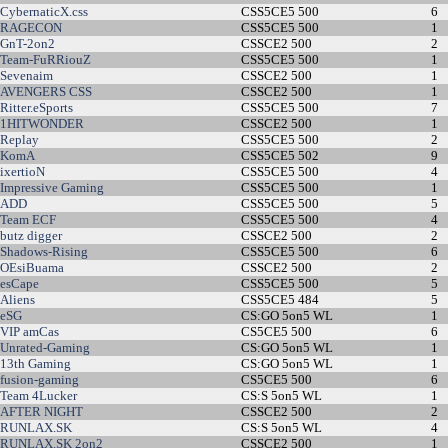
CybernaticX.css
CSS5CE5 500
6
RAGECON
CSS5CE5 500
1
GnT-2on2
CSSCE2 500
2
Team-FuRRiouZ
CSS5CE5 500
1
Sevenaim
CSSCE2 500
1
AVENGERS CSS
CSSCE2 500
1
Ritter.eSports
CSS5CE5 500
7
1HITWONDER
CSSCE2 500
1
Replay
CSS5CE5 500
2
KomA
CSS5CE5 502
9
ixertioN
CSS5CE5 500
4
Impressive Gaming
CSS5CE5 500
1
ADD
CSS5CE5 500
5
Team ECF
CSS5CE5 500
4
butz digger
CSSCE2 500
2
Shadows-Rising
CSS5CE5 500
6
OEsiBuama
CSSCE2 500
2
esCape
CSS5CE5 500
5
Aliens
CSS5CE5 484
5
eSG
CS:GO 5on5 WL
1
VIP amCas
CS5CE5 500
6
Unrated-Gaming
CS:GO 5on5 WL
1
13th Gaming
CS:GO 5on5 WL
1
fusion-gaming
CS5CE5 500
6
Team 4Lucker
CS:S 5on5 WL
1
AFTER NIGHT
CSSCE2 500
2
RUNLAX.SK
CS:S 5on5 WL
4
RUNLAX.SK 2on2
CSSCE2 500
1