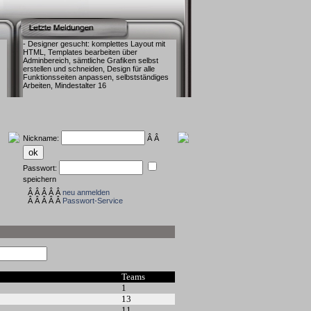
- Designer gesucht: komplettes Layout mit
HTML, Templates bearbeiten über
Adminbereich, sämtliche Grafiken selbst
erstellen und schneiden, Design für alle
Funktionsseiten anpassen, selbstständiges
Arbeiten, Mindestalter 16
Nickname:
Â Â
Passwort:
speichern
Â Â Â Â Â
neu anmelden
Â Â Â Â Â
Passwort-Service
Teams
1
13
11