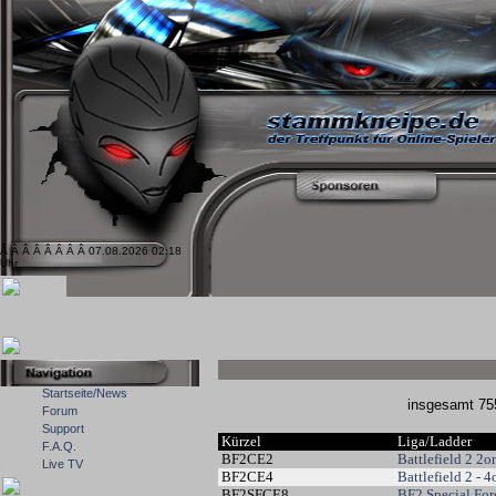
Â Â Â Â Â Â Â Â 07.08.2026 02:18
Uhr
Startseite/News
insgesamt 
Forum
Support
Kürzel
Liga/Ladder
F.A.Q.
BF2CE2
Battlefield 2 2
Live TV
BF2CE4
Battlefield 2 - 
BF2SFCE8
BF2 Special For