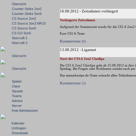
Übersicht
Counter-Strike 2on2
16.08.2012 - Zeitrahmen verlängert
Counter-Strike 5on5
CS Source 2on2
Verlängerte Zeitrahmen
CS Source 3on3 MR15
Aufgrund der Sommerzeit wurde für die
CS1.6 2on2 
CS Source 5on5
CS GO 5on5
Euer CS1.6-Team
Starcraft 2
Kommentare
(0)
Warcraft 3
13.08.2012 - Ligastart
Übersicht
Start der CS1.6 2on2 Clanliga
Die
CS1.6 2on2 Clanliga
geht ab 15.08.2012 in ihre
Übersicht
Spieltag. Bei Fragen oder Problemen wendet euch per 
Das stammkneipe.de-Team wünscht allen Teilnehmern 
Spieler
Kommentare
(2)
Clans
Squads
Teams
Admins
Server
freie Adminposten
Kalender
Umfragen
Downloads