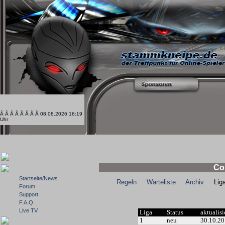
Â Â Â Â Â Â Â Â 08.08.2026 16:19
Uhr
Co
Startseite/News
Regeln
Warteliste
Archiv
Ligal
Forum
Support
F.A.Q.
Live TV
Liga
Status
aktualisi
1
neu
30.10.2