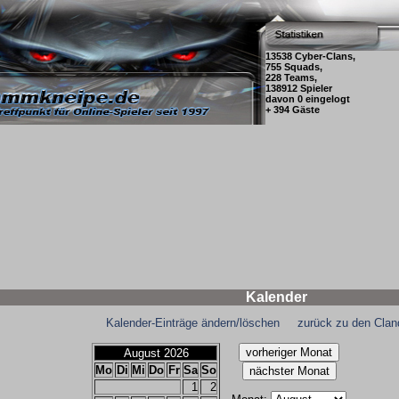
13538 Cyber-Clans,
755 Squads,
228 Teams,
138912 Spieler
davon 0 eingelogt
+ 394 Gäste
Kalender
Kalender-Einträge ändern/löschen
zurück zu den Clan
August 2026
Mo
Di
Mi
Do
Fr
Sa
So
1
2