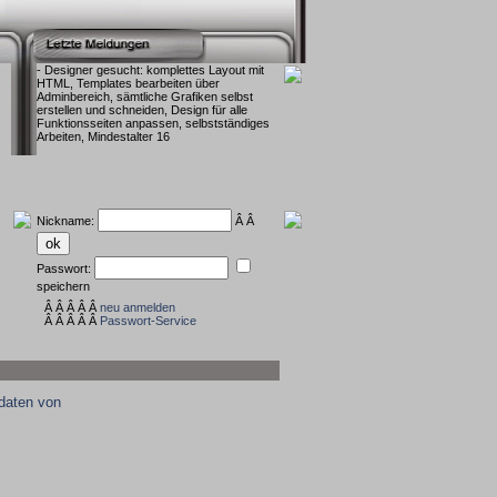
- Designer gesucht: komplettes Layout mit
HTML, Templates bearbeiten über
Adminbereich, sämtliche Grafiken selbst
erstellen und schneiden, Design für alle
Funktionsseiten anpassen, selbstständiges
Arbeiten, Mindestalter 16
Nickname:
Â Â
Passwort:
speichern
Â Â Â Â Â
neu anmelden
Â Â Â Â Â
Passwort-Service
daten von