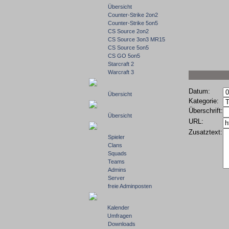
Übersicht
Counter-Strike 2on2
Counter-Strike 5on5
CS Source 2on2
CS Source 3on3 MR15
CS Source 5on5
CS GO 5on5
Starcraft 2
Warcraft 3
Datum:
Übersicht
Kategorie:
Überschrift:
Übersicht
URL:
Zusatztext:
Spieler
Clans
Squads
Teams
Admins
Server
freie Adminposten
Kalender
Umfragen
Downloads