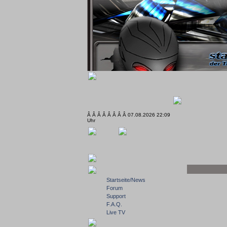
Â Â Â Â Â Â Â Â 07.08.2026 22:09
Uhr
Startseite/News
Forum
Support
F.A.Q.
Live TV