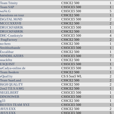
Team Trinity
CSSCE2 500
1
Team SAP
CSS5CE5 500
1
waVe.G
CSS5CE5 500
5
haesslons on tour
CSSCE2 500
1
DiGiTAL.MiND
CSS5CE5 500
2
MCCCXXXVII
CSSCE2 500
2
DRUCKFABRIK
CSS5CE5 500
1
DRUCKFABRIK
CSSCE2 500
1
DHC-Crankstyle
CSS5CE5 500
4
FragFactory
CSSCE2 500
2
no-hero
CSSCE2 500
1
Strohhutbande
CSS5CE5 500
1
Excalibur
CSSCE2 500
1
MINDBLAZERS
CSS5CE5 500
7
snack0rz
CSSCE2 500
1
EXQUISIT
CSS5CE5 500
1
arCadya-online.de
CSS5CE5 500
3
Team Awaken
CSSCE2 500
1
eQual1ty
CS:S 5on5 WL
2
Team SaarLand
CSSCE2 500
2
HiGH QUALiTY
CSSCE2 500
2
2on2 T.E.S.A MG
CSSCE2 500
1
SEGELBERT
CSS5CE5 500
1
DINOSOWER
CSS5CE5 500
1
g33
CSSCE2 500
1
BESTES TEAM XYZ
CSS5CE5 500
1
AVUS EXX
CSSCE2 500
2
AVUS EXX
CSS5CE5 500
5