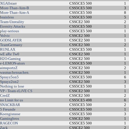
XGAllstarr
CSS5CE5 500
1
More-Than-Aim-B
CSS5CE5 500
3
More-Than-Aim-A
CSS5CE5 500
8
brainless
CSS5CE5 500
5
Team-Unreality
CSSCE2 500
2
Eternity.Attacks
CSS5CE5 500
1
play-serious
CSS5CE5 500
1
Volvic
CSSCE2 500
1
GODSLAYER
CSSCE2 500
1
TeamGermany
CSSCE2 500
2
RUNLAX
CSS5CE5 500
1
wE aRe Tw0
CSSCE2 500
1
H2O-Gaming
CSSCE2 500
1
e-LEMON-ators
CSS5CE5 500
1
aimsportzZ
CSSCE2 500
2
wasmachensachen.
CSSCE2 500
1
Sprayz5on5
CSS5CE5 500
6
Sprayz2on2
CSSCE2 500
3
Nothing to lose
CSS5CE5 500
1
VP - Team eLiVE CS
CSSCE2 500
1
CredZ
CSSCE2 500
2
no Limit for us
CSS5CE5 498
6
SNACKBAR
CSS5CE5 500
2
5 Freunde
CSS5CE5 500
1
Koengisrasse
CSS5CE5 500
3
Gamingbros
CSSCE2 500
1
RAGECON
CSS5CE5 500
1
Zack
CSSCE2 500
2