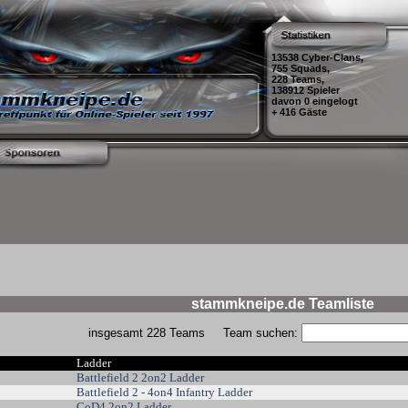
13538 Cyber-Clans,
755 Squads,
228 Teams,
138912 Spieler
davon 0 eingelogt
+ 416 Gäste
stammkneipe.de Teamliste
insgesamt 228 Teams
Team suchen:
Ladder
Battlefield 2 2on2 Ladder
Battlefield 2 - 4on4 Infantry Ladder
CoD4 2on2 Ladder