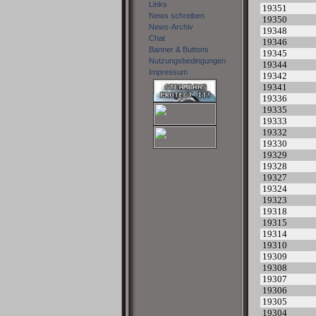
Links
19351
News schreiben
19350
News-Archiv
19348
Chat
19346
Banner & Buttons
19345
Nutzungsbedingungen
19344
Impressum
19342
19341
19336
19335
19333
19332
19330
19329
19328
19327
19324
19323
19318
19315
19314
19310
19309
19308
19307
19306
19305
19304