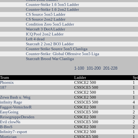
Counter-Strike 1.6 5on5 Ladder
Counter-Strike 1.6 2on2 Ladder
CS Source 5on5 Ladder
CS Source 2on2 Ladder
Condition Zero 5on5 Ladder
Warcraft 3 DotA Ladder
ICQ Pool 2on2 Ladder
Left 4 dead
Starcraft 2 2on2 BO3 Ladder
Counter Strike Source 5on5 Clanliga
Counter-Strike: Global Offensive 5on5 Liga
Starcraft Brood War Clanliga
1-100
101-200
201-228
Team
Ladder
Sp
Phoenix
CSSCE2 500
1
187
CSS5CE5 500
1
CSSCE2 500
1
Zewa Bash u. Weg
CSSCE2 500
1
infinity Rage
CSS5CE5 500
4
Faggot-VernichteR
CSSCE2 500
1
EasyGoing
CSS5CE5 500
2
ReisegruppeDresden
CSSCE2 500
2
Evil clowNs
CSS5CE5 500
2
B-BroS
CSSCE2 500
2
Infinity7- esport
CSSCE2 500
1
Mortician
CSS5CE5 500
1