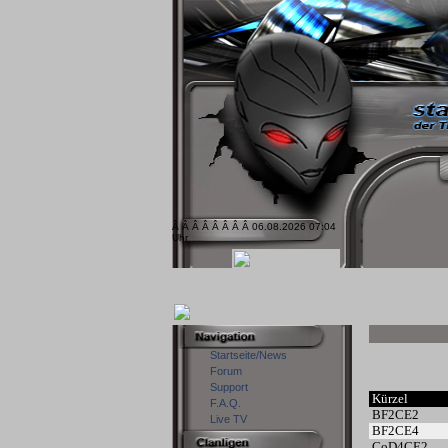
Â Â Â Â Â Â Â Â 06.08.2026 07:04
Uhr
Startseite/News
Forum
Support
Kürzel
F.A.Q.
BF2CE2
Live TV
BF2CE4
CoD4CE2