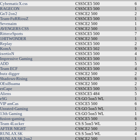
CybernaticX.css
CSS5CE5 500
6
RAGECON
CSS5CE5 500
1
GnT-2on2
CSSCE2 500
2
Team-FuRRiouZ
CSS5CE5 500
1
Sevenaim
CSSCE2 500
1
AVENGERS CSS
CSSCE2 500
1
Ritter.eSports
CSS5CE5 500
7
1HITWONDER
CSSCE2 500
1
Replay
CSS5CE5 500
2
KomA
CSS5CE5 502
9
ixertioN
CSS5CE5 500
4
Impressive Gaming
CSS5CE5 500
1
ADD
CSS5CE5 500
5
Team ECF
CSS5CE5 500
4
butz digger
CSSCE2 500
2
Shadows-Rising
CSS5CE5 500
6
OEsiBuama
CSSCE2 500
2
esCape
CSS5CE5 500
5
Aliens
CSS5CE5 484
5
eSG
CS:GO 5on5 WL
1
VIP amCas
CS5CE5 500
6
Unrated-Gaming
CS:GO 5on5 WL
1
13th Gaming
CS:GO 5on5 WL
1
fusion-gaming
CS5CE5 500
6
Team 4Lucker
CS:S 5on5 WL
1
AFTER NIGHT
CSSCE2 500
2
RUNLAX.SK
CS:S 5on5 WL
4
RUNLAX.SK 2on2
CSSCE2 500
1