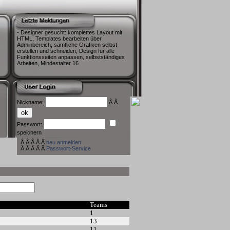
- Designer gesucht: komplettes Layout mit
HTML, Templates bearbeiten über
Adminbereich, sämtliche Grafiken selbst
erstellen und schneiden, Design für alle
Funktionsseiten anpassen, selbstständiges
Arbeiten, Mindestalter 16
Nickname:
Â Â
Passwort:
speichern
Â Â Â Â Â
neu anmelden
Â Â Â Â Â
Passwort-Service
Teams
1
13
11