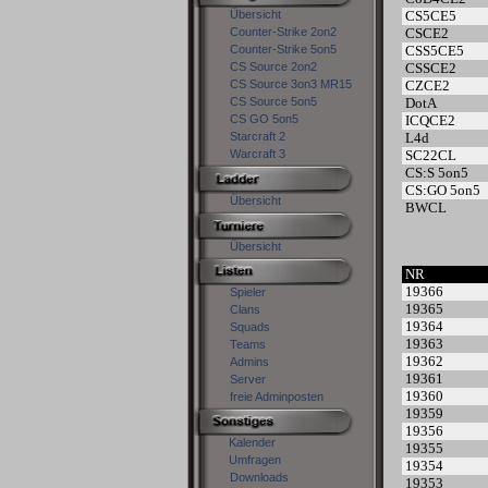
Übersicht
CS5CE5
Counter-Strike 2on2
CSCE2
Counter-Strike 5on5
CSS5CE5
CS Source 2on2
CSSCE2
CS Source 3on3 MR15
CZCE2
CS Source 5on5
DotA
CS GO 5on5
ICQCE2
Starcraft 2
L4d
Warcraft 3
SC22CL
CS:S 5on5
CS:GO 5on5
Übersicht
BWCL
Übersicht
NR
19366
Spieler
19365
Clans
19364
Squads
19363
Teams
19362
Admins
19361
Server
19360
freie Adminposten
19359
19356
Kalender
19355
Umfragen
19354
Downloads
19353