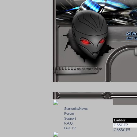
Â Â Â Â Â Â Â Â 06.08.2026 08:01
Uhr
Startseite/News
Forum
Support
Ladder
F.A.Q.
CSSCE2
Live TV
CSS5CE5