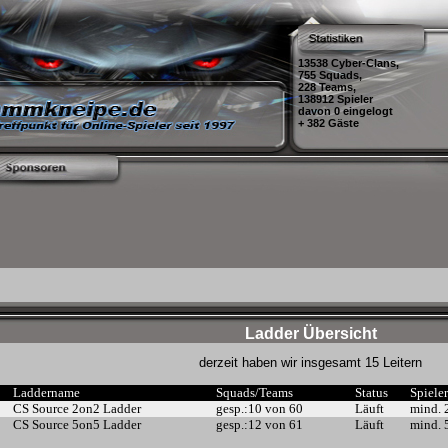
13538 Cyber-Clans,
755 Squads,
228 Teams,
138912 Spieler
davon 0 eingelogt
+ 382 Gäste
Ladder Übersicht
derzeit haben wir insgesamt 15 Leitern
Laddername
Squads/Teams
Status
Spiele
CS Source 2on2 Ladder
gesp.:10 von 60
Läuft
mind. 
CS Source 5on5 Ladder
gesp.:12 von 61
Läuft
mind. 