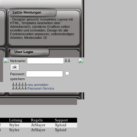
- Designer gesucht: komplettes Layout mit
HTML, Templates bearbeiten über
Adminbereich, sämtliche Grafiken selbst
erstellen und schneiden, Design für alle
Funktionsseiten anpassen, selbstständiges
Arbeiten, Mindestalter 16
Nickname:
Â Â
Passwort:
speichern
Â Â Â Â Â
neu anmelden
Â Â Â Â Â
Passwort-Service
r
Leitung
Regeln
Support
2
Styles
AtSlayer
Xploid
5
Styles
AtSlayer
Xploid