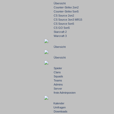
Übersicht
Counter-Strike 2on2
Counter-Strike 5on5
CS Source 2on2
CS Source 3on3 MR15
CS Source 5on5
CS GO 5on5
Starcraft 2
Warcraft 3
Übersicht
Übersicht
Spieler
Clans
Squads
Teams
Admins
Server
freie Adminposten
Kalender
Umfragen
Downloads