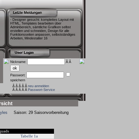
- Designer gesucht: komplettes Layout mit
HTML, Templates bearbeiten über
Adminbereich, sämtliche Grafiken selbst
erstellen und schneiden, Design für alle
Funktionsseiten anpassen, selbstständiges
Arbeiten, Mindestalter 16
Nickname:
Â Â
Passwort:
speichern
Â Â Â Â Â
neu anmelden
Â Â Â Â Â
Passwort-Service
rsicht
yles
Saison: 29 Saisonvorbereitung
quads
Tabelle 1a