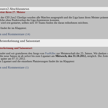
Source2 Abschlussnews
rönt ihren 27. Meister
n der
CSS 2on2 Clanliga
wurden alle Matches ausgespielt und die Liga kann ihren Meister präsenti
elche ohne Punktverlust die Liga dominieren konnten.
wird erst gestartet, sollten sich 10 Teams finden die daran teilnehmen möchten.
findet ihr im Klapptext.
sen und Kommentare
(14)
Meisterkrönung und Saisonstart
terkrönung und Saisonstart
eendet und wir gratulieren den Jungs von
FunKiller
zur Meisterschaft der 25. Saison. Wir danken 
die neue Saison ist ab sofort bis zum Ligastart am
Mittwoch, den 31.10.2012,
möglich. Der Zeitr
 später am 07.11.2012.
m Ligastart und die einzelnen Platzierungen findet ihr im Klapptext
sen und Kommentare
(1)