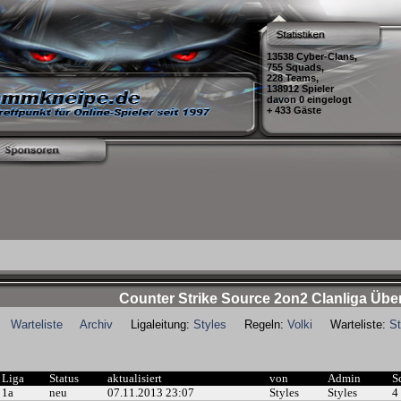
13538 Cyber-Clans,
755 Squads,
228 Teams,
138912 Spieler
davon 0 eingelogt
+ 433 Gäste
Counter Strike Source 2on2 Clanliga Übe
Warteliste
Archiv
Ligaleitung:
Styles
Regeln:
Volki
Warteliste:
St
Liga
Status
aktualisiert
von
Admin
S
1a
neu
07.11.2013 23:07
Styles
Styles
4