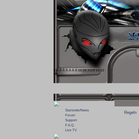
Â Â Â Â Â Â Â Â 06.08.2026 14:33
Uhr
Startseite/News
Regeln
Forum
Support
F.A.Q.
Live TV