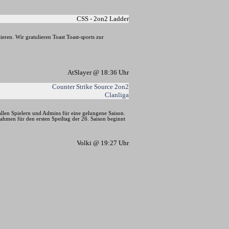
CSS - 2on2 Ladder
eren. Wir gratulieren Toast Toast-sports zur
AtSlayer @ 18:36 Uhr
Counter Strike Source 2on2
Clanliga
allen Spielern und Admins für eine gelungene Saison.
ahmen für den ersten Speiltag der 26. Saison beginnt
Volki @ 19:27 Uhr