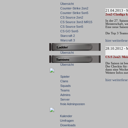
Übersicht
Counter-Strike 2on2
21.04.2013 - 
Counter-Strike 5on5
2on2-Clanliga k
CS Source 2on2
In der 27. Saiso
CS Source 3on3 MR15
Meisterschaft, w
CS Source 5on5
Eine neue Saison 
CS GO 5on5
Die Top 3 Teams 
Starcraft 2
hier weiterle
Warcraft 3
28.10.2012 - 
Übersicht
CS:S 2on2: Meis
Die Saison ist b
Übersicht
Der Checkin für 
dann eine Woche
Weitere Infos zu
Spieler
hier weiterle
Clans
Squads
Teams
Admins
Server
freie Adminposten
Kalender
Umfragen
Downloads