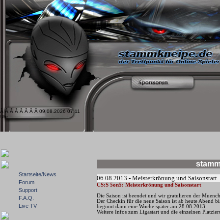
Â Â Â Â Â Â Â Â 09.08.2026 07:11
Uhr
stamm
Startseite/News
06.08.2013 - Meisterkrönung und Saisonstart
Forum
CS:S 5on5: Meisterkrönung und Saisonstart
Support
Die Saison ist beendet und wir gratulieren der Muenc
F.A.Q.
Der Checkin für die neue Saison ist ab heute Abend b
Live TV
beginnt dann eine Woche später am 28.08.2013.
Weitere Infos zum Ligastart und die einzelnen Platzie