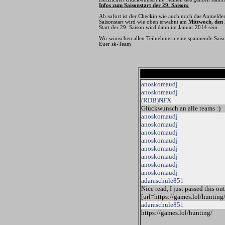
Infos zum Saisonstart der 29. Saison:
Ab sofort ist der Checkin wie auch noch das Anmelden
Saisonstart wird wie oben erwähnt am
Mittwoch, den
Start der 29. Saison wird dann im Januar 2014 sein.
Wir wünschen allen Teilnehmern eine spannende Sais
Euer sk-Team
anoskomaudj
anoskomaudj
(RDB)NFX
Glückwunsch an alle teams :)
anoskomaudj
anoskomaudj
anoskomaudj
anoskomaudj
anoskomaudj
anoskomaudj
anoskomaudj
anoskomaudj
adamschule851
Nice read, I just passed this on
[url=https://games.lol/hunting/
adamschule851
https://games.lol/hunting/