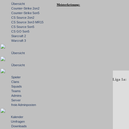
Übersicht
Meisterkrönung:
Counter-Strike 2on2
Counter-Strike 5on5
CS Source 2on2
CS Source 3on3 MR15
CS Source 5on5
CS GO 5on5
Starcraft 2
Warcraft 3
Übersicht
Übersicht
Spieler
Liga 1a:
Clans
Squads
Teams
Admins
Server
freie Adminposten
Kalender
Umfragen
Downloads