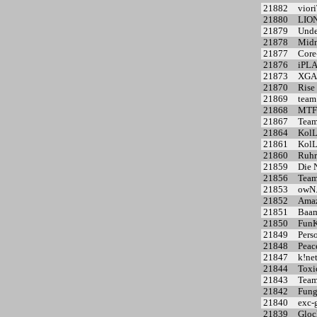
21882
viori
21880
LIO
21879
Unde
21878
Midn
21877
Core
21876
iPL
21873
XGA
21870
Rise 
21869
team
21868
MTF
21867
Team
21864
KolL
21861
KolL
21860
Ruhr
21859
Die 
21856
Team
21853
owN
21852
Amaz
21851
Baa
21850
FunK
21849
Perso
21848
Peace
21847
k!ne
21844
Toxi
21843
Team
21842
Fung
21840
exc-
21839
Glo