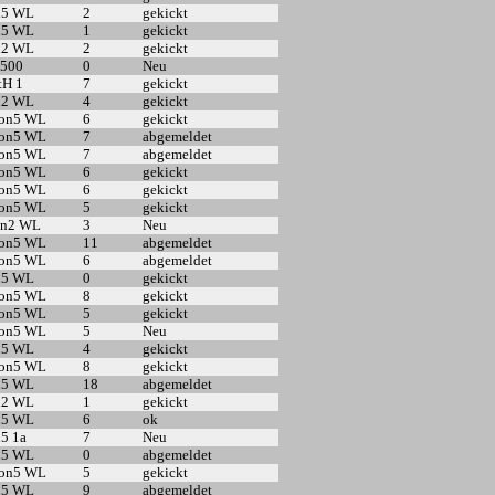
n5 WL
2
gekickt
n5 WL
1
gekickt
n2 WL
2
gekickt
 500
0
Neu
tH 1
7
gekickt
n2 WL
4
gekickt
5on5 WL
6
gekickt
5on5 WL
7
abgemeldet
5on5 WL
7
abgemeldet
5on5 WL
6
gekickt
5on5 WL
6
gekickt
5on5 WL
5
gekickt
on2 WL
3
Neu
5on5 WL
11
abgemeldet
5on5 WL
6
abgemeldet
n5 WL
0
gekickt
5on5 WL
8
gekickt
5on5 WL
5
gekickt
5on5 WL
5
Neu
n5 WL
4
gekickt
5on5 WL
8
gekickt
n5 WL
18
abgemeldet
n2 WL
1
gekickt
n5 WL
6
ok
n5 1a
7
Neu
n5 WL
0
abgemeldet
5on5 WL
5
gekickt
n5 WL
9
abgemeldet