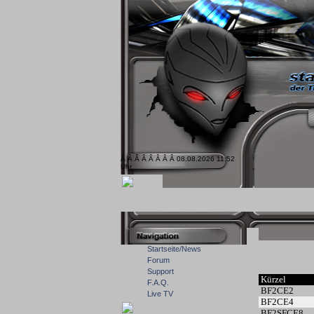
Â Â Â Â Â Â Â Â 08.08.2026 11:52
Uhr
Startseite/News
Forum
Support
Kürzel
F.A.Q.
BF2CE2
Live TV
BF2CE4
BF2SFCE8