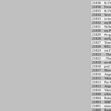
21838
K-1W
21836
Focu
21835
K-1W
21834
Seve
21833
to b
21832
myS
21831
NeX
21830
my.P
21829
#x-g
21828
myEp
21827
Team
21826
REL
21824
ost.F
21823
.:The
21822
.:The
21819
no-sk
21818
pxd.
21817
Misc
21816
Angel
21815
Viki
21813
Psy 
21812
Ange
21810
Viki
21808
nXit
21804
Ruhr
21803
SHI
21801
nines
21800
Rush