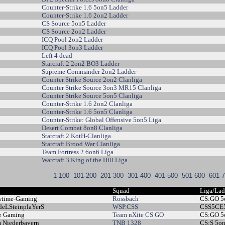
Counter-Strike 1.6 5on5 Ladder
Counter-Strike 1.6 2on2 Ladder
CS Source 5on5 Ladder
CS Source 2on2 Ladder
ICQ Pool 2on2 Ladder
ICQ Pool 3on3 Ladder
Left 4 dead
Starcraft 2 2on2 BO3 Ladder
Supreme Commander 2on2 Ladder
Counter Strike Source 2on2 Clanliga
Counter Strike Source 3on3 MR15 Clanliga
Counter Strike Source 5on5 Clanliga
Counter-Strike 1.6 2on2 Clanliga
Counter-Strike 1.6 5on5 Clanliga
Counter-Strike: Global Offensive 5on5 Liga
Desert Combat 8on8 Clanliga
Starcraft 2 KotH-Clanliga
Starcraft Brood War Clanliga
Team Fortress 2 6on6 Liga
Warcraft 3 King of the Hill Liga
1-100
101-200
201-300
301-400
401-500
501-600
601-
n
Squad
Liga/La
time-Gaming
Rossbach
CS:GO 
eLSteinplaYerS
WSP.CSS
CSS5CE
e Gaming
Team nXite CS GO
CS:GO 
 Niederbayern
TNB 1328
CS:S 5o