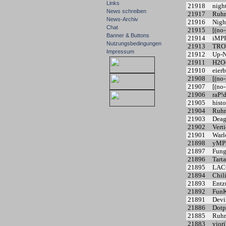
Links
21918
nigh
News schreiben
21917
Ruhr
News-Archiv
21916
Nigh
Chat
21915
[(no-
Banner & Buttons
21914
iMP
Nutzungsbedingungen
21913
TRO
Impressum
21912
Up-N
21911
H2O
21910
eier
21908
[(no-
21907
[(no-
21906
raP!
21905
hist
21904
Ruhr
21903
Deag
21902
Verti
21901
Warl
21898
yMP
21897
Fung
21896
Tarta
21895
LAC
21894
Chil
21893
Entz
21892
FunK
21891
Devi
21886
Dotp
21885
Ruhr
21883
viori