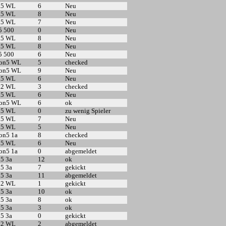
n5 WL
6
Neu
n5 WL
8
Neu
n5 WL
7
Neu
5 500
0
Neu
n5 WL
8
Neu
n5 WL
8
Neu
5 500
6
Neu
5on5 WL
5
checked
5on5 WL
9
Neu
n5 WL
6
Neu
n2 WL
3
checked
n5 WL
6
Neu
5on5 WL
6
ok
n5 WL
0
zu wenig Spieler
n5 WL
7
Neu
n5 WL
5
Neu
on5 1a
8
checked
n5 WL
6
Neu
on5 1a
0
abgemeldet
n5 3a
12
ok
n5 3a
7
gekickt
n5 3a
11
abgemeldet
n2 WL
1
gekickt
n5 3a
10
ok
n5 3a
8
ok
n5 3a
3
ok
n5 3a
0
gekickt
n2 WL
2
abgemeldet