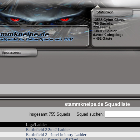
13538 Cyber-Clans,
755 Squads,
228 Teams,
138912 Spieler
davon 0 eingelogt
+ 452 Gäste
stammkneipe.de Squadliste
insgesamt 755 Squads
Squad suchen:
Liga/Ladder
Battlefield 2 2on2 Ladder
Battlefield 2 - 4on4 Infantry Ladder
BF2 Special Forces 8on8 Clanliga