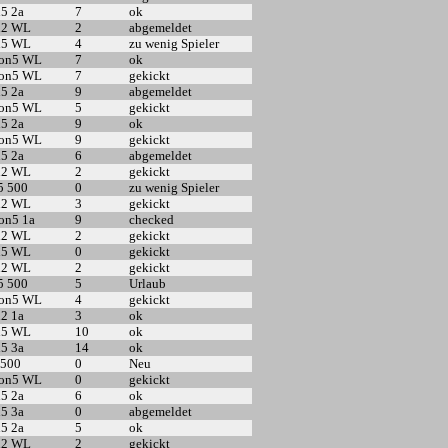
n5 2a
7
ok
n2 WL
2
abgemeldet
n5 WL
4
zu wenig Spieler
5on5 WL
7
ok
5on5 WL
7
gekickt
n5 2a
9
abgemeldet
5on5 WL
5
gekickt
n5 2a
9
ok
5on5 WL
9
gekickt
n5 2a
6
abgemeldet
n2 WL
2
gekickt
5 500
0
zu wenig Spieler
n2 WL
3
gekickt
on5 1a
9
checked
n2 WL
2
gekickt
n5 WL
0
gekickt
n2 WL
2
gekickt
5 500
5
Urlaub
5on5 WL
4
gekickt
n2 1a
3
ok
n5 WL
10
ok
n5 3a
14
ok
 500
0
Neu
5on5 WL
0
gekickt
n5 2a
6
ok
n5 3a
0
abgemeldet
n5 2a
5
ok
n2 WL
2
gekickt