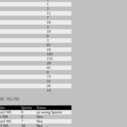
1
2
11
7
18
3
10
9
3
91
24
165
152
29
45
9
73
31
26
14
700
701-755
dder
Spieler
Status
5on5 WL
0
zu wenig Spieler
5 500
0
Neu
5on5 WL
7
Neu
n5 WL
16
Neu