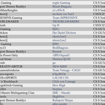
t.Gaming
night.Gaming
CS:S 5o
pott Donner Buddys
Black-Dragons
CS:S 5o
tMareKnights
n1.eFFeX
CS:S 5o
hero)]
no-hero css 5on5
CSS5CE
RESSIVE-Gaming
Team iMPRESSIVE
CS:S 5o
UBLEMAKER
TROUBLEMAKERS
CS:S 5o
orth
Up-N
CSS5CE
-Gaming
H2O
CS:GO 
b4cken
Die Dudel Dichten
CS:GO 
hero)]
nhero5on5
CS:S 5o
hero)]
nhero2on2
CS:S 2o
d-Gaming
RPD
CS:S 5o
ory23
RedDragons
CS:GO 
pott Donner Buddys
Busted
CS:S 5o
le Power Only
-DPO-Squad1
CS:S 5o
cal Sense
Destiny.QLOC
CS:S 5o
ords
go
CS:GO 5
ERATIV-ABITUR
NEW KIDS
CS:S 5o
ameraltersheim
Team Vintage - CSGO
CS:GO 5
ros-esports
hYpeRiOn
CS:S 5o
OS-eSPORTS
LACOS CSS
CS:S 5o
i´n´Knoblauch
Chili con Carnage
CS:S 5o
ugsklinik-Gaming
How High
CS:S 2o
iller
Ineptus
CS:S 5o
l Hunter Multigaming Clan
DHC - Wasabi
CS:S 5o
ixels
HighFive
CS:S 5o
pott Donner Buddys
Ruhrpott Ninjas
CS:S 5o
Ty.
alles neider
CS:S 2o