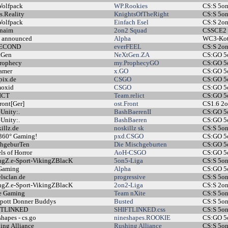
olfpack
WP.Rookies
CS:S 5o
s.Reality
KnightsOfTheRight
CS:S 5o
olfpack
Einfach Esel
CS:S 2o
naim
2on2 Squad
CSSCE2
e announced
Alpha
WC3-Ko
ECOND
everFEEL
CS:S 2o
tGen
NeXtGen.ZA
CS:GO 
rophecy
my.ProphecyGO
CS:GO 
amer
x.GO
CS:GO 
ix.de
CSGO
CS:GO 
oxid
CSGO
CS:GO 
ICT
Team.relict
CS:GO 
ront[Ger]
ost.Front
CS1.6 2
Unity:.
BashBaerenII
CS:GO 
Unity:.
BashBaeren
CS:GO 
illz.de
noskillz sk
CS:S 5o
360° Gaming!
pxd.CSGO
CS:GO 
hgeburTen
Die Mischgeburten
CS:GO 
s of Horror
AoH-CSGO
CS:GO 
ngZ.e-Sport-VikingZBlacK
5on5-Liga
CS:S 5o
Gaming
Alpha
CS:GO 
lsclan.de
progressive
CS:S 5o
ngZ.e-Sport-VikingZBlacK
2on2-Liga
CS:S 2o
e Gaming
Team nXite
CS:S 5o
pott Donner Buddys
Busted
CS:S 5o
FTLINKED
SHIFTLINKED.css
CS:S 5o
hapes - cs.go
nineshapes.ROOKIE
CS:GO 
ing Alliance
Rushing Alliance
CS:S 5o