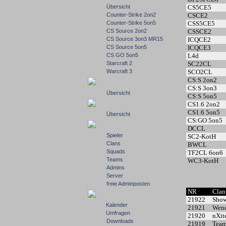
Übersicht
CS5CE5
Counter-Strike 2on2
CSCE2
Counter-Strike 5on5
CSS5CE5
CS Source 2on2
CSSCE2
CS Source 3on3 MR15
ICQCE2
CS Source 5on5
ICQCE3
CS GO 5on5
L4d
Starcraft 2
SC22CL
Warcraft 3
SCO2CL
CS:S 2on2
CS:S 3on3
Übersicht
CS:S 5on5
CS1.6 2on2
CS1.6 5on5
Übersicht
CS:GO 5on5
DCCL
Spieler
SC2-KotH
Clans
BWCL
Squads
TF2CL 6on6
Teams
WC3-KotH
Admins
Server
freie Adminposten
NR
Cla
21922
Show
Kalender
21921
Wend
Umfragen
21920
nXit
Downloads
21919
Team