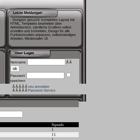
- Designer gesucht: komplettes Layout mit
HTML, Templates bearbeiten über
Adminbereich, sämtliche Grafiken selbst
erstellen und schneiden, Design für alle
Funktionsseiten anpassen, selbstständiges
Arbeiten, Mindestalter 16
Nickname:
Â Â
Passwort:
speichern
Â Â Â Â Â
neu anmelden
Â Â Â Â Â
Passwort-Service
Squads
1
11
1