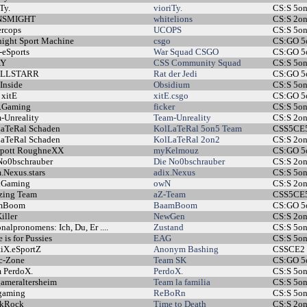
Ty.
vioriTy.
CS:S 5o
NSMIGHT
whitelions
CS:S 2o
rcops
UCOPS
CS:S 5o
ight Sport Machine
csgo
CS:GO 
-eSports
War Squad CSGO
CS:GO 
AY
CSS Community Squad
CS:S 5o
LLSTARR
Rat der Jedi
CS:GO 
Inside
Obsidium
CS:S 5o
 xitE
xitE.csgo
CS:GO 
.Gaming
ficker
CS:S 5o
-Unreality
Team-Unreality
CS:S 2o
aTeRal Schaden
KolLaTeRal 5on5 Team
CSS5CE
aTeRal Schaden
KolLaTeRal 2on2
CS:S 2o
pott RoughneXX
myKelmouz
CS:GO 5
No0bschrauber
Die No0bschrauber
CS:S 2o
.Nexus.stars
adix.Nexus
CS:S 5o
.Gaming
owN
CS:S 2o
ing Team
aZ-Team
CSS5CE
mBoom
BaamBoom
CS:GO 
iller
NewGen
CS:S 2o
nalpronomens: Ich, Du, Er ....
Zustand
CS:S 5o
 is for Pussies
EAG
CS:S 5o
tiX.eSportZ
Anonym Bashing
CSSCE2
c-Zone
Team SK
CS:GO 
 PerdoX.
PerdoX.
CS:S 5o
ameraltersheim
Team la familia
CS:S 5o
gaming
ReBoRn
CS:S 5o
ckRock
Time to Death
CS:S 2o