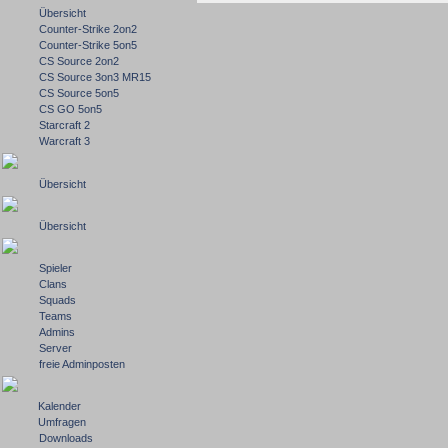
Übersicht
Counter-Strike 2on2
Counter-Strike 5on5
CS Source 2on2
CS Source 3on3 MR15
CS Source 5on5
CS GO 5on5
Starcraft 2
Warcraft 3
Übersicht
Übersicht
Spieler
Clans
Squads
Teams
Admins
Server
freie Adminposten
Kalender
Umfragen
Downloads