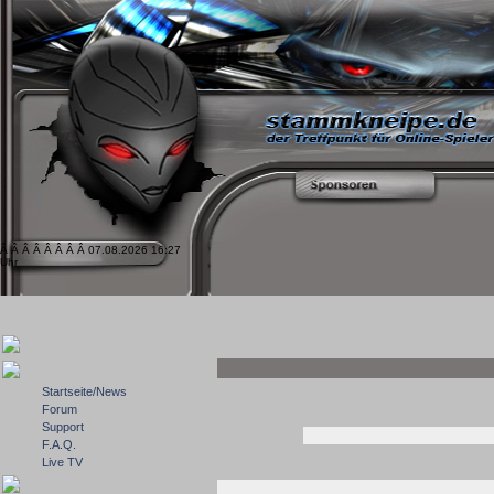
Â Â Â Â Â Â Â Â 07.08.2026 16:27
Uhr
Startseite/News
Forum
Support
F.A.Q.
Live TV