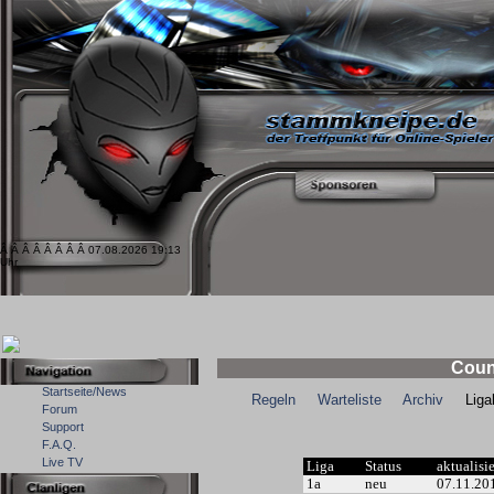
Â Â Â Â Â Â Â Â 07.08.2026 19:13
Uhr
Coun
Startseite/News
Regeln
Warteliste
Archiv
Ligale
Forum
Support
F.A.Q.
Live TV
Liga
Status
aktualisi
1a
neu
07.11.20