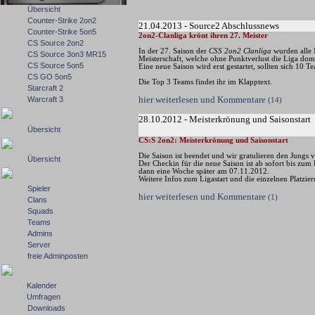
Übersicht
Counter-Strike 2on2
21.04.2013 - Source2 Abschlussnews
Counter-Strike 5on5
2on2-Clanliga krönt ihren 27. Meister
CS Source 2on2
In der 27. Saison der
CSS 2on2 Clanliga
wurden alle M
CS Source 3on3 MR15
Meisterschaft, welche ohne Punktverlust die Liga dom
CS Source 5on5
Eine neue Saison wird erst gestartet, sollten sich 10 
CS GO 5on5
Die Top 3 Teams findet ihr im Klapptext.
Starcraft 2
hier weiterlesen und Kommentare
Warcraft 3
(14)
28.10.2012 - Meisterkrönung und Saisonstart
Übersicht
CS:S 2on2: Meisterkrönung und Saisonstart
Die Saison ist beendet und wir gratulieren den Jungs
Übersicht
Der Checkin für die neue Saison ist ab sofort bis zum
dann eine Woche später am 07.11.2012.
Weitere Infos zum Ligastart und die einzelnen Platzie
Spieler
hier weiterlesen und Kommentare
(1)
Clans
Squads
Teams
Admins
Server
freie Adminposten
Kalender
Umfragen
Downloads